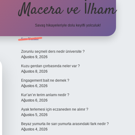
Macera ve İlham
Savaş hikayeleriyle dolu keyifli yolculuk!
Sidebar
Son Yazılar
ilbet giriş
betexper.xyz
Zorunlu seçmeli ders nedir üniversite ?
Ağustos 9, 2026
Kuzu gerdan çorbasında neler var ?
Ağustos 8, 2026
Engagement bait ne demek ?
Ağustos 6, 2026
Kur’an’ın terim anlamı nedir ?
Ağustos 6, 2026
Ayak terlemesi için eczaneden ne alınır ?
Ağustos 5, 2026
Beyaz yumurta ile sarı yumurta arasındaki fark nedir ?
Ağustos 4, 2026