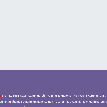
:
Sitemiz, 5651 Sayılı Kanun gereğince Bilgi Teknolojileri ve İletişim Kurumu (BTK)
ma yükümlülüğümüz bulunmamaktadır. Ancak, üyelerimiz yazdıkları içeriklerin soruml