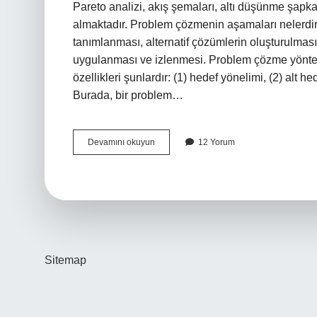
Pareto analizi, akış şemaları, altı düşünme şapkas
almaktadır. Problem çözmenin aşamaları nelerdi
tanımlanması, alternatif çözümlerin oluşturulması
uygulanması ve izlenmesi. Problem çözme yöntem
özellikleri şunlardır: (1) hedef yönelimi, (2) alt h
Burada, bir problem…
Problem
Devamını okuyun
12 Yorum
Çözme
Yeterlilikleri
Nelerdir
Sitemap