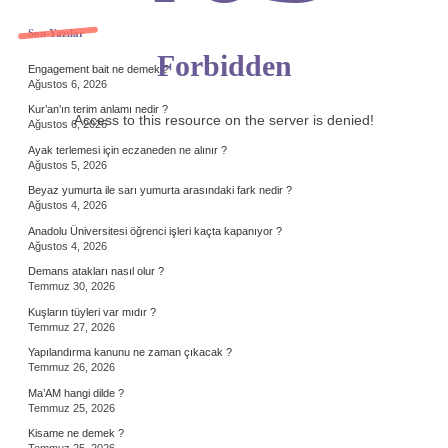
Sidebar
Son Yazılar
Forbidden
Engagement bait ne demek ?
Ağustos 6, 2026
Kur’an’ın terim anlamı nedir ?
Access to this resource on the server is denied!
Ağustos 6, 2026
Ayak terlemesi için eczaneden ne alınır ?
Ağustos 5, 2026
Beyaz yumurta ile sarı yumurta arasındaki fark nedir ?
Ağustos 4, 2026
Anadolu Üniversitesi öğrenci işleri kaçta kapanıyor ?
Ağustos 4, 2026
Demans atakları nasıl olur ?
Temmuz 30, 2026
Kuşların tüyleri var mıdır ?
Temmuz 27, 2026
Yapılandırma kanunu ne zaman çıkacak ?
Temmuz 26, 2026
Ma’AM hangi dilde ?
Temmuz 25, 2026
Kisame ne demek ?