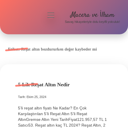
Macera ve İlham
menüyü
aç
Savaş hikayeleriyle dolu keyifli yolculuk!
Anasayfa
Gizlilik Politikası
Etiket:
Reşat altın bozdururken değer kaybeder mi
Yasal Uyarı
5 Lik Reşat Altın Nedir
Tarih: Ekim 25, 2024
5’li reşat altın fiyatı Ne Kadar? En Çok
Karşılaştırılan 5’li Reşat Altın 5’li Reşat
AltınGremse Altın Yeni TarihFiyat121.957,57 TL 1
Satıcı53. Reşat altın kaç TL 2024? Reşat Altın, 2