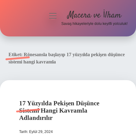
Macera ve İlham
menüyü
aç
Savaş hikayeleriyle dolu keyifli yolculuk!
Anasayfa
Gizlilik Politikası
Etiket:
Rönesansla başlayıp 17 yüzyılda pekişen düşünce
sistemi hangi kavramla
Yasal Uyarı
17 Yüzyılda Pekişen Düşünce
Sistemi Hangi Kavramla
Adlandırılır
Tarih: Eylül 29, 2024