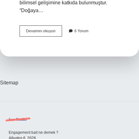
bilimsel gelişimine katkıda bulunmuştur.
“Doğaya…
17
Devamını okuyun
6 Yorum
Yüzyılda
Pekişen
Düşünce
Sistemi
Hangi
Kavramla
Adlandırılır
Sitemap
Sidebar
Son Yazılar
Engagement bait ne demek ?
Ağustos 6, 2026