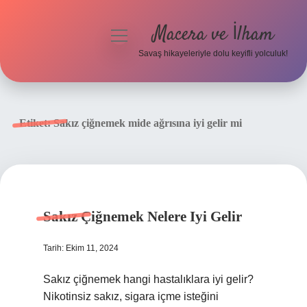
Macera ve İlham
menüyü
aç
Savaş hikayeleriyle dolu keyifli yolculuk!
Anasayfa
Gizlilik Politikası
Etiket:
Sakız çiğnemek mide ağrısına iyi gelir mi
Yasal Uyarı
Sakız Çiğnemek Nelere Iyi Gelir
Tarih: Ekim 11, 2024
Sakız çiğnemek hangi hastalıklara iyi gelir?
Nikotinsiz sakız, sigara içme isteğini