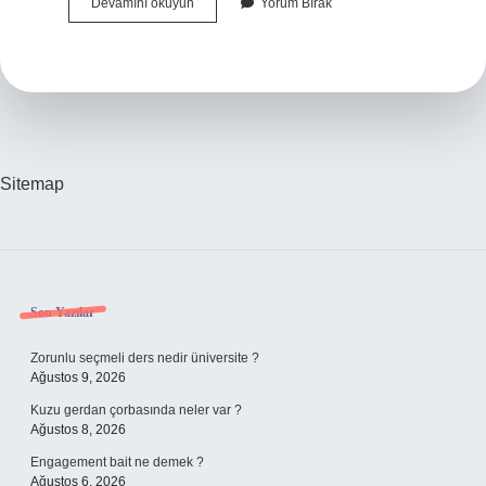
Sakız
Devamını okuyun
Yorum Bırak
Çiğnemek
Nelere
Iyi
Gelir
Sitemap
Sidebar
Son Yazılar
Zorunlu seçmeli ders nedir üniversite ?
Ağustos 9, 2026
Kuzu gerdan çorbasında neler var ?
Ağustos 8, 2026
Engagement bait ne demek ?
Ağustos 6, 2026