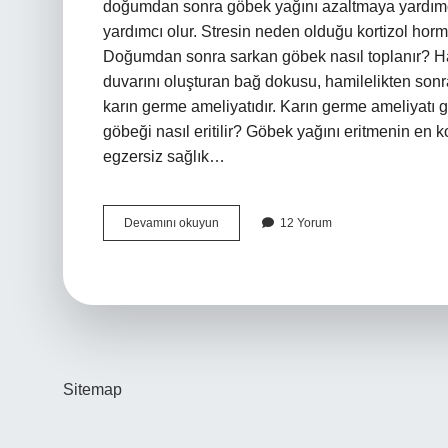
doğumdan sonra göbek yağını azaltmaya yardımcı 
yardımcı olur. Stresin neden olduğu kortizol horm
Doğumdan sonra sarkan göbek nasıl toplanır? Ham
duvarını oluşturan bağ dokusu, hamilelikten sonr
karın germe ameliyatıdır. Karın germe ameliyatı 
göbeği nasıl eritilir? Göbek yağını eritmenin en 
egzersiz sağlık…
Doğumdan
Devamını okuyun
12 Yorum
Sonra
Göbek
Kalmaması
Için
Ne
Yapmali
Sitemap