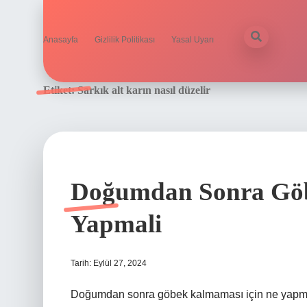
Anasayfa
Gizlilik Politikası
Yasal Uyarı
Etiket:
Sarkık alt karın nasıl düzelir
Doğumdan Sonra Göb
Yapmali
Tarih: Eylül 27, 2024
Doğumdan sonra göbek kalmaması için ne yapmalı