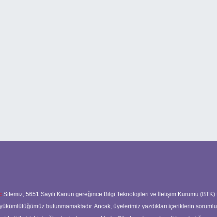
:
Sitemiz, 5651 Sayılı Kanun gereğince Bilgi Teknolojileri ve İletişim Kurumu (BTK)
ma yükümlülüğümüz bulunmamaktadır. Ancak, üyelerimiz yazdıkları içeriklerin soruml