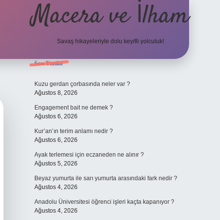
Macera ve İlham
Savaş hikayeleriyle dolu keyifli yolculuk!
Sidebar
Son Yazılar
ilbet giriş
betexper.xyz
Kuzu gerdan çorbasında neler var ?
Ağustos 8, 2026
Engagement bait ne demek ?
Ağustos 6, 2026
Kur’an’ın terim anlamı nedir ?
Ağustos 6, 2026
Ayak terlemesi için eczaneden ne alınır ?
Ağustos 5, 2026
Beyaz yumurta ile sarı yumurta arasındaki fark nedir ?
Ağustos 4, 2026
Anadolu Üniversitesi öğrenci işleri kaçta kapanıyor ?
Ağustos 4, 2026