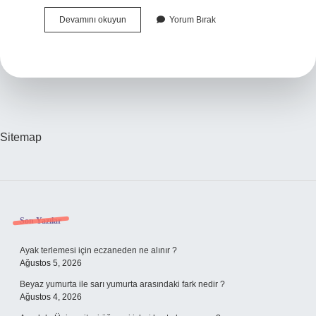
Cünûn
Devamını okuyun
Yorum Bırak
I
Ne
Demek
Sitemap
Sidebar
Son Yazılar
Ayak terlemesi için eczaneden ne alınır ?
Ağustos 5, 2026
Beyaz yumurta ile sarı yumurta arasındaki fark nedir ?
Ağustos 4, 2026