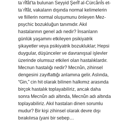
taʿrîfât’ta bulunan Seyyid Şerîf al-Cürcânîs et-
taʿrîfât, vakaların dışında normal kelimelerin
ve fiillerin normal oluşumunu önleyen Mez-
psychic bozukluğun tanımıdır. Akıl
hastalarının genel adı nedir? İnsanların
günlük yaşamını etkileyen psikiyatrik
şikayetler veya psikiyatrik bozukluklar; Hepsi
duygular, düşünceler ve davranışsal işlevler
üzerinde olumsuz etkileri olan hastalıklardır.
Mecnun hastalığı nedir? Mecnûn, zihinsel
dengesini zayıflattığı anlamına gelir. Aslında,
“Gin,” cin hit olarak bilinen halkımız arasında
birçok hastalık toplayabiliriz, ancak daha
sonra Mecnûn adı altında, Mecnûn adı altında
toplayabiliriz. Akıl hastaları dinen sorumlu
mudur? Bir kişi zihinsel olarak devre dışı
bırakılırsa (yani bir sebep…