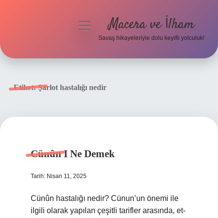
Macera ve İlham
menüyü
aç
Savaş hikayeleriyle dolu keyifli yolculuk!
Anasayfa
Gizlilik Politikası
Etiket:
Şarlot hastalığı nedir
Yasal Uyarı
Cünûn I Ne Demek
Tarih: Nisan 11, 2025
Cünûn hastalığı nedir? Cünun’un önemi ile
ilgili olarak yapılan çeşitli tarifler arasında, et-