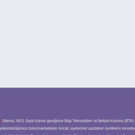
:
Sitemiz, 5651 Sayılı Kanun gereğince Bilgi Teknolojileri ve İletişim Kurumu (BTK)
ma yükümlülüğümüz bulunmamaktadır. Ancak, üyelerimiz yazdıkları içeriklerin soruml