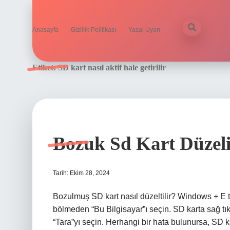
Anasayfa
Gizlilik Politikası
Yasal Uyarı
Etiket:
SD kart nasıl aktif hale getirilir
Bozuk Sd Kart Düzel
Tarih: Ekim 28, 2024
Bozulmuş SD kart nasıl düzeltilir? Windows + E 
bölmeden “Bu Bilgisayar”ı seçin. SD karta sağ tıkl
“Tara”yı seçin. Herhangi bir hata bulunursa, SD