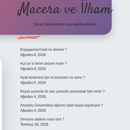
Macera ve İlham
Savaş hikayeleriyle dolu keyifli yolculuk!
Sidebar
Son Yazılar
ilbet giriş
betexp
Engagement bait ne demek ?
Ağustos 6, 2026
Kur’an’ın terim anlamı nedir ?
Ağustos 6, 2026
Ayak terlemesi için eczaneden ne alınır ?
Ağustos 5, 2026
Beyaz yumurta ile sarı yumurta arasındaki fark nedir ?
Ağustos 4, 2026
Anadolu Üniversitesi öğrenci işleri kaçta kapanıyor ?
Ağustos 4, 2026
Demans atakları nasıl olur ?
Temmuz 30, 2026