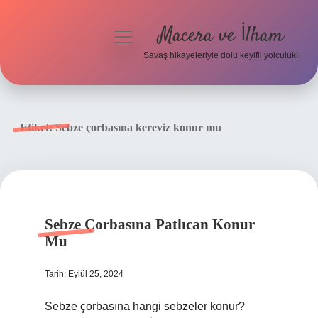
Macera ve İlham
menüyü
aç
Savaş hikayeleriyle dolu keyifli yolculuk!
Anasayfa
Gizlilik Politikası
Etiket:
Sebze çorbasına kereviz konur mu
Yasal Uyarı
Sebze Çorbasına Patlıcan Konur
Mu
Tarih: Eylül 25, 2024
Sebze çorbasına hangi sebzeler konur?