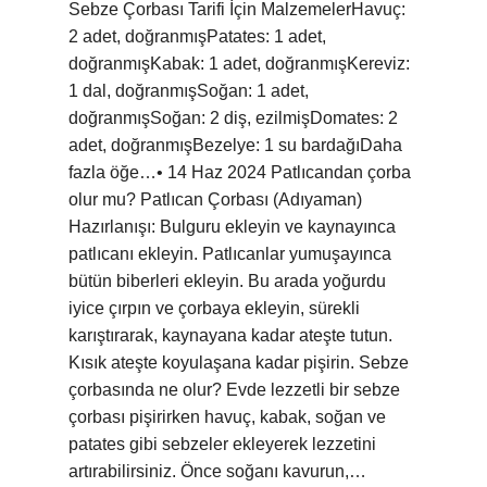
Sebze Çorbası Tarifi İçin MalzemelerHavuç:
2 adet, doğranmışPatates: 1 adet,
doğranmışKabak: 1 adet, doğranmışKereviz:
1 dal, doğranmışSoğan: 1 adet,
doğranmışSoğan: 2 diş, ezilmişDomates: 2
adet, doğranmışBezelye: 1 su bardağıDaha
fazla öğe…• 14 Haz 2024 Patlıcandan çorba
olur mu? Patlıcan Çorbası (Adıyaman)
Hazırlanışı: Bulguru ekleyin ve kaynayınca
patlıcanı ekleyin. Patlıcanlar yumuşayınca
bütün biberleri ekleyin. Bu arada yoğurdu
iyice çırpın ve çorbaya ekleyin, sürekli
karıştırarak, kaynayana kadar ateşte tutun.
Kısık ateşte koyulaşana kadar pişirin. Sebze
çorbasında ne olur? Evde lezzetli bir sebze
çorbası pişirirken havuç, kabak, soğan ve
patates gibi sebzeler ekleyerek lezzetini
artırabilirsiniz. Önce soğanı kavurun,…