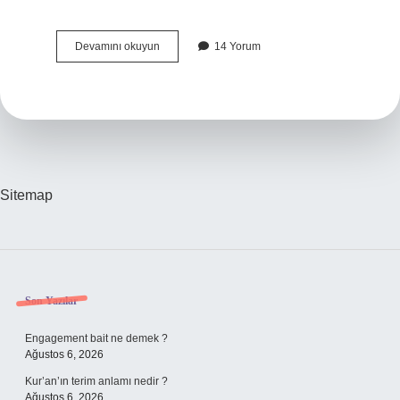
Sebze
Devamını okuyun
14 Yorum
Çorbasına
Patlıcan
Konur
Mu
Sitemap
Sidebar
Son Yazılar
Engagement bait ne demek ?
Ağustos 6, 2026
Kur’an’ın terim anlamı nedir ?
Ağustos 6, 2026