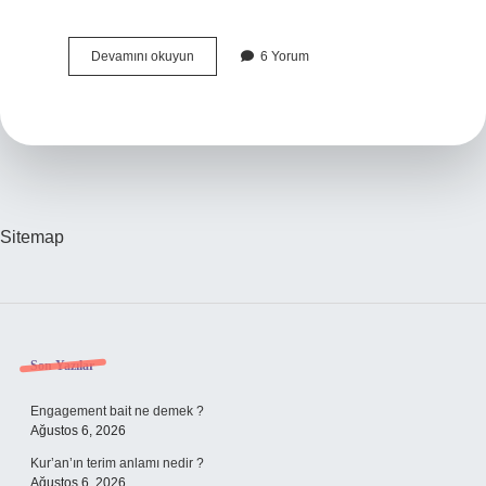
Şeker
Devamını okuyun
6 Yorum
Hastaları
Hangi
Yemekleri
Yer
Sitemap
Sidebar
Son Yazılar
Engagement bait ne demek ?
Ağustos 6, 2026
Kur’an’ın terim anlamı nedir ?
Ağustos 6, 2026