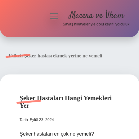
Macera ve İlham
menüyü
aç
Savaş hikayeleriyle dolu keyifli yolculuk!
Anasayfa
Gizlilik Politikası
Etiket:
Şeker hastası ekmek yerine ne yemeli
Yasal Uyarı
Şeker Hastaları Hangi Yemekleri
Yer
Tarih: Eylül 23, 2024
Şeker hastaları en çok ne yemeli?