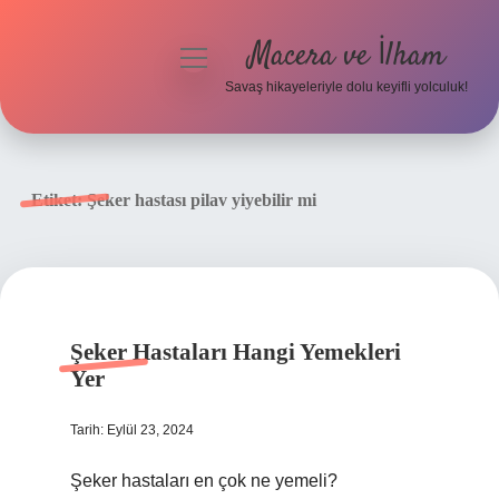
Macera ve İlham
menüyü
aç
Savaş hikayeleriyle dolu keyifli yolculuk!
Anasayfa
Gizlilik Politikası
Etiket:
Şeker hastası pilav yiyebilir mi
Yasal Uyarı
Şeker Hastaları Hangi Yemekleri
Yer
Tarih: Eylül 23, 2024
Şeker hastaları en çok ne yemeli?