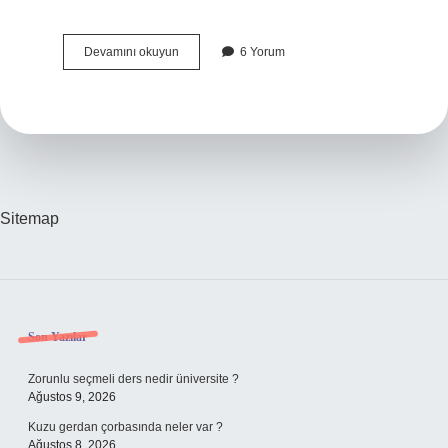
Şeker
Devamını okuyun
6 Yorum
Hastaları
Hangi
Yemekleri
Yer
Sitemap
Sidebar
Son Yazılar
Zorunlu seçmeli ders nedir üniversite ?
Ağustos 9, 2026
Kuzu gerdan çorbasında neler var ?
Ağustos 8, 2026