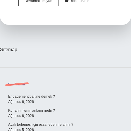
Baklava
Devamını okuyun
Yorum Bırak
1
Ayda
Bozulur
Mu
Sitemap
Sidebar
Son Yazılar
Engagement bait ne demek ?
Ağustos 6, 2026
Kur’an’ın terim anlamı nedir ?
Ağustos 6, 2026
Ayak terlemesi için eczaneden ne alınır ?
Ağustos 5, 2026