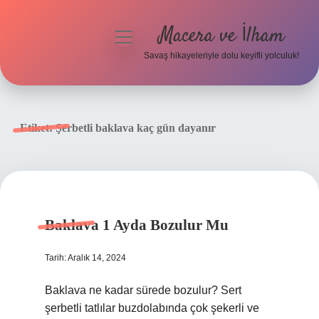
Macera ve İlham
menüyü
aç
Savaş hikayeleriyle dolu keyifli yolculuk!
Anasayfa
Gizlilik Politikası
Etiket:
Şerbetli baklava kaç gün dayanır
Yasal Uyarı
Baklava 1 Ayda Bozulur Mu
Tarih: Aralık 14, 2024
Baklava ne kadar sürede bozulur? Sert
şerbetli tatlılar buzdolabında çok şekerli ve