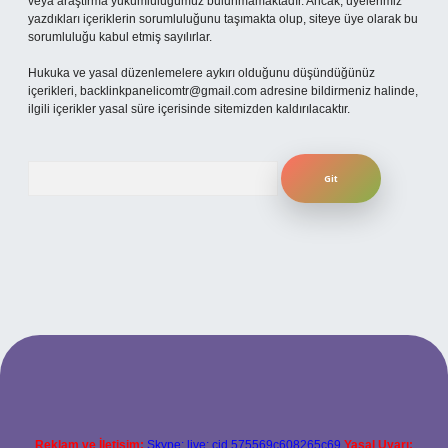
veya araştırma yükümlülüğümüz bulunmamaktadır. Ancak, üyelerimiz
yazdıkları içeriklerin sorumluluğunu taşımakta olup, siteye üye olarak bu
sorumluluğu kabul etmiş sayılırlar.
Hukuka ve yasal düzenlemelere aykırı olduğunu düşündüğünüz
içerikleri,
backlinkpanelicomtr@gmail.com
adresine bildirmeniz halinde,
ilgili içerikler yasal süre içerisinde sitemizden kaldırılacaktır.
Arama
per.xyz
Reklam ve İletişim:
Skype: live:.cid.575569c608265c69
Yasal Uyarı: