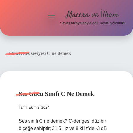
Macera ve İlham
menüyü
aç
Savaş hikayeleriyle dolu keyifli yolculuk!
Anasayfa
Gizlilik Politikası
Etiket:
Ses seviyesi C ne demek
Yasal Uyarı
Ses Gücü Sınıfı C Ne Demek
Tarih: Ekim 9, 2024
Ses sınıfı C ne demek? C-dengesi düz bir
ölçeğe sahiptir; 31,5 Hz ve 8 kHz’de -3 dB