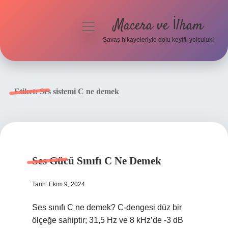
Macera ve İlham
menüyü
aç
Savaş hikayeleriyle dolu keyifli yolculuk!
Anasayfa
Gizlilik Politikası
Etiket:
Ses sistemi C ne demek
Yasal Uyarı
Ses Gücü Sınıfı C Ne Demek
Tarih: Ekim 9, 2024
Ses sınıfı C ne demek? C-dengesi düz bir
ölçeğe sahiptir; 31,5 Hz ve 8 kHz’de -3 dB