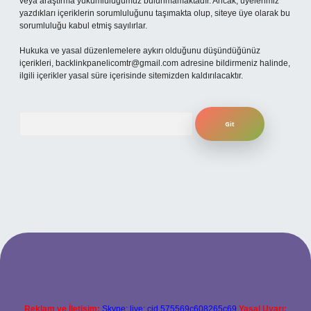
veya araştırma yükümlülüğümüz bulunmamaktadır. Ancak, üyelerimiz
yazdıkları içeriklerin sorumluluğunu taşımakta olup, siteye üye olarak bu
sorumluluğu kabul etmiş sayılırlar.
Hukuka ve yasal düzenlemelere aykırı olduğunu düşündüğünüz
içerikleri,
backlinkpanelicomtr@gmail.com
adresine bildirmeniz halinde,
ilgili içerikler yasal süre içerisinde sitemizden kaldırılacaktır.
Arama
per.xyz
Reklam ve İletişim:
Skype: live:.cid.575569c608265c69
Yasal Uyarı: