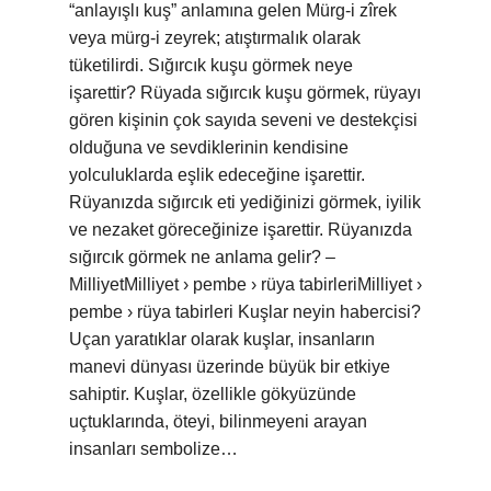
“anlayışlı kuş” anlamına gelen Mürg-i zîrek
veya mürg-i zeyrek; atıştırmalık olarak
tüketilirdi. Sığırcık kuşu görmek neye
işarettir? Rüyada sığırcık kuşu görmek, rüyayı
gören kişinin çok sayıda seveni ve destekçisi
olduğuna ve sevdiklerinin kendisine
yolculuklarda eşlik edeceğine işarettir.
Rüyanızda sığırcık eti yediğinizi görmek, iyilik
ve nezaket göreceğinize işarettir. Rüyanızda
sığırcık görmek ne anlama gelir? –
MilliyetMilliyet › pembe › rüya tabirleriMilliyet ›
pembe › rüya tabirleri Kuşlar neyin habercisi?
Uçan yaratıklar olarak kuşlar, insanların
manevi dünyası üzerinde büyük bir etkiye
sahiptir. Kuşlar, özellikle gökyüzünde
uçtuklarında, öteyi, bilinmeyeni arayan
insanları sembolize…