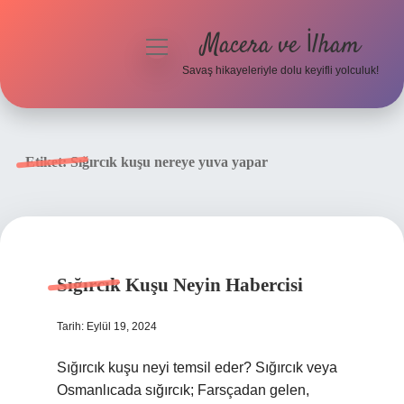
Macera ve İlham
menüyü
aç
Savaş hikayeleriyle dolu keyifli yolculuk!
Anasayfa
Gizlilik Politikası
Etiket:
Sığırcık kuşu nereye yuva yapar
Yasal Uyarı
Sığırcık Kuşu Neyin Habercisi
Tarih: Eylül 19, 2024
Sığırcık kuşu neyi temsil eder? Sığırcık veya
Osmanlıcada sığırcık; Farsçadan gelen,