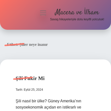
Macera ve İlham
menüyü
aç
Savaş hikayeleriyle dolu keyifli yolculuk!
Anasayfa
Gizlilik Politikası
Etiket:
Şiiler neye inanır
Yasal Uyarı
Şili Fakir Mi
Tarih: Eylül 25, 2024
Şili nasıl bir ülke? Güney Amerika’nın
sosyoekonomik açıdan en istikrarlı ve