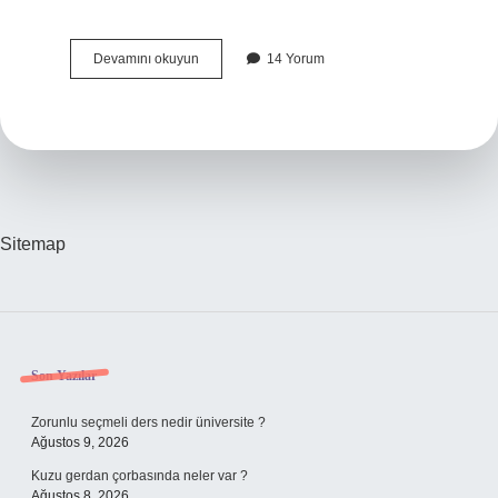
Şili
Devamını okuyun
14 Yorum
Fakir
Mi
Sitemap
Sidebar
Son Yazılar
Zorunlu seçmeli ders nedir üniversite ?
Ağustos 9, 2026
Kuzu gerdan çorbasında neler var ?
Ağustos 8, 2026