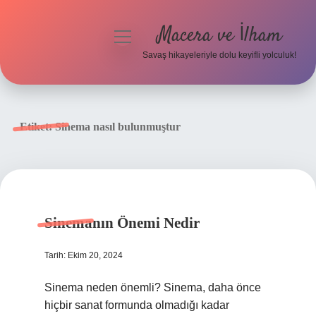
Macera ve İlham
menüyü
aç
Savaş hikayeleriyle dolu keyifli yolculuk!
Anasayfa
Gizlilik Politikası
Etiket:
Sinema nasıl bulunmuştur
Yasal Uyarı
Sinemanın Önemi Nedir
Tarih: Ekim 20, 2024
Sinema neden önemli? Sinema, daha önce
hiçbir sanat formunda olmadığı kadar