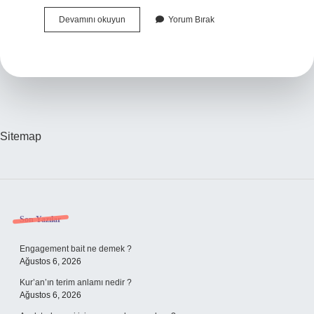
Sinemanın
Devamını okuyun
Yorum Bırak
Önemi
Nedir
Sitemap
Sidebar
Son Yazılar
Engagement bait ne demek ?
Ağustos 6, 2026
Kur’an’ın terim anlamı nedir ?
Ağustos 6, 2026