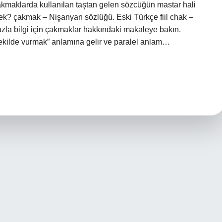
ı çakmaklarda kullanılan taştan gelen sözcüğün mastar hali
ek? çakmak – Nişanyan sözlüğü. Eski Türkçe fiil chak –
zla bilgi için çakmaklar hakkındaki makaleye bakın.
r şekilde vurmak” anlamına gelir ve paralel anlam…