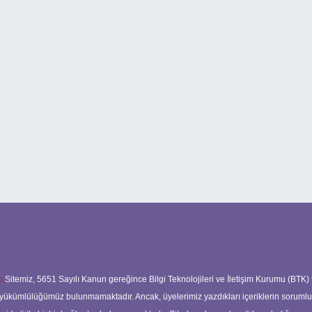
:
Sitemiz, 5651 Sayılı Kanun gereğince Bilgi Teknolojileri ve İletişim Kurumu (BTK)
ma yükümlülüğümüz bulunmamaktadır. Ancak, üyelerimiz yazdıkları içeriklerin soruml