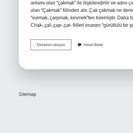
anlamı olan “çakmak” ile ilişkilendirilir ve adın
olan “Çakmak” fiilinden alır. Çak çakmak ne dem
“vurmak, çarpmak, kesmek”ten türemiştir. Daha fa
Chak-,çal-,çap-,çat- fiilleri esasen “gürültülü bi
Çakmağın
Devamını okuyun
Yorum Bırak
Kaç
Anlamı
Var
Sitemap