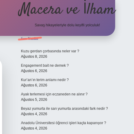
Macera ve İlham
Savaş hikayeleriyle dolu keyifli yolculuk!
Sidebar
Son Yazılar
ilbet giriş
betexper.xy
Kuzu gerdan çorbasında neler var ?
Ağustos 8, 2026
Engagement bait ne demek ?
Ağustos 6, 2026
Kur’an’ın terim anlamı nedir ?
Ağustos 6, 2026
Ayak terlemesi için eczaneden ne alınır ?
Ağustos 5, 2026
Beyaz yumurta ile sarı yumurta arasındaki fark nedir ?
Ağustos 4, 2026
Anadolu Üniversitesi öğrenci işleri kaçta kapanıyor ?
Ağustos 4, 2026