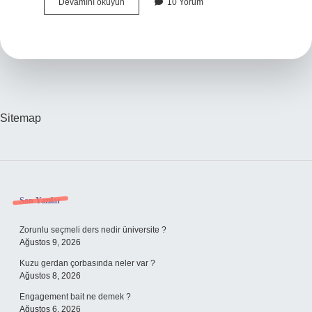
Garigler
Devamını okuyun
10 Yorum
Nasıl
Oluşur
Sitemap
Sidebar
Son Yazılar
Zorunlu seçmeli ders nedir üniversite ?
Ağustos 9, 2026
Kuzu gerdan çorbasında neler var ?
Ağustos 8, 2026
Engagement bait ne demek ?
Ağustos 6, 2026