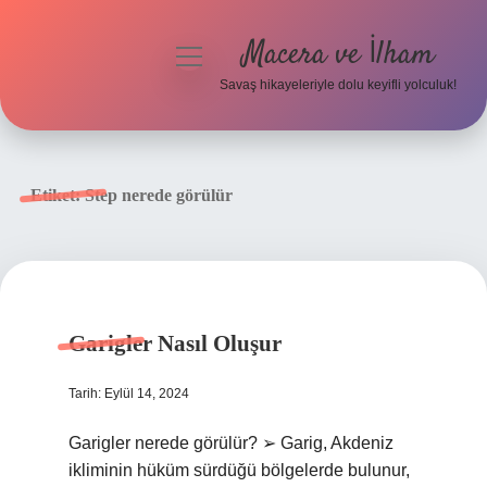
Macera ve İlham
menüyü
aç
Savaş hikayeleriyle dolu keyifli yolculuk!
Anasayfa
Gizlilik Politikası
Etiket:
Step nerede görülür
Yasal Uyarı
Garigler Nasıl Oluşur
Tarih: Eylül 14, 2024
Garigler nerede görülür? ➢ Garig, Akdeniz
ikliminin hüküm sürdüğü bölgelerde bulunur,