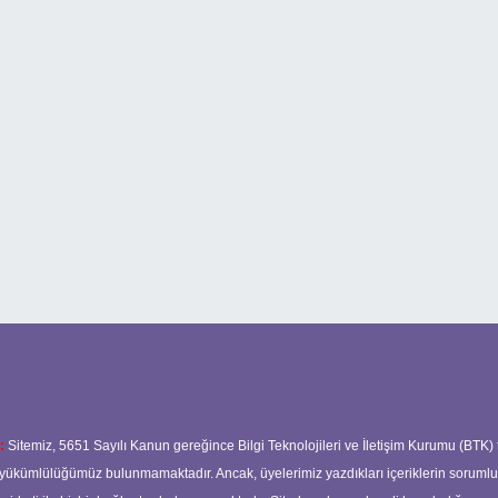
:
Sitemiz, 5651 Sayılı Kanun gereğince Bilgi Teknolojileri ve İletişim Kurumu (BTK)
ma yükümlülüğümüz bulunmamaktadır. Ancak, üyelerimiz yazdıkları içeriklerin soruml