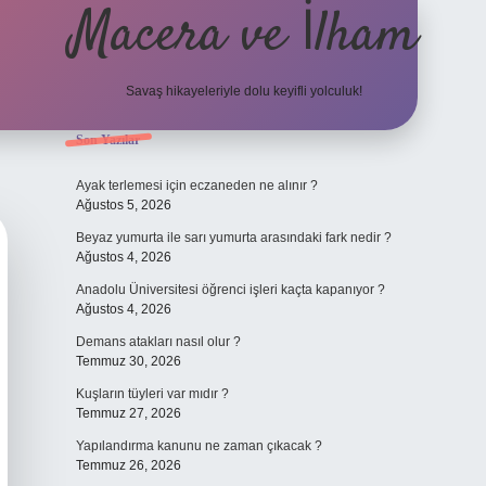
Macera ve İlham
Savaş hikayeleriyle dolu keyifli yolculuk!
Sidebar
Son Yazılar
ilbet giriş
betexper.xy
Ayak terlemesi için eczaneden ne alınır ?
Ağustos 5, 2026
Beyaz yumurta ile sarı yumurta arasındaki fark nedir ?
Ağustos 4, 2026
Anadolu Üniversitesi öğrenci işleri kaçta kapanıyor ?
Ağustos 4, 2026
Demans atakları nasıl olur ?
Temmuz 30, 2026
Kuşların tüyleri var mıdır ?
Temmuz 27, 2026
Yapılandırma kanunu ne zaman çıkacak ?
Temmuz 26, 2026