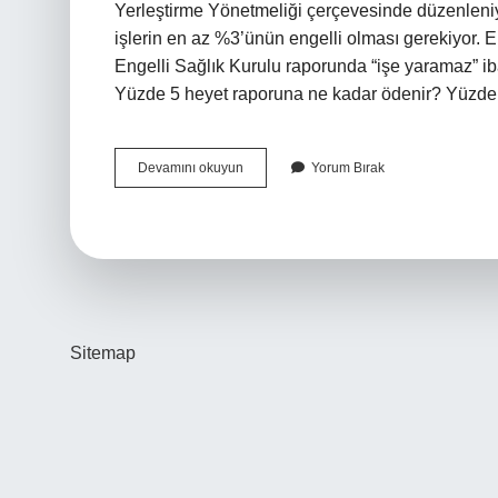
Yerleştirme Yönetmeliği çerçevesinde düzenleniyo
işlerin en az %3’ünün engelli olması gerekiyor. 
Engelli Sağlık Kurulu raporunda “işe yaramaz” ibar
Yüzde 5 heyet raporuna ne kadar ödenir? Yüzde
Çalışamaz
Devamını okuyun
Yorum Bırak
Raporu
Yüzde
Kaç
Olmalı
Sitemap