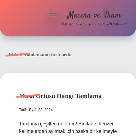
Macera ve İlham
menüyü
aç
Savaş hikayeleriyle dolu keyifli yolculuk!
Anasayfa
Gizlilik Politikası
Etiket:
Tamlamanın türü nedir
Yasal Uyarı
Masa Örtüsü Hangi Tamlama
Tarih: Eylül 28, 2024
Tamlama çeşitleri nelerdir? Bir ifade, benzer
kelimelerden ayırmak için başka bir kelimeyle