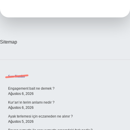
Hangi
Tamlama
Sitemap
Sidebar
Son Yazılar
Engagement bait ne demek ?
Ağustos 6, 2026
Kur’an’ın terim anlamı nedir ?
Ağustos 6, 2026
Ayak terlemesi için eczaneden ne alınır ?
Ağustos 5, 2026