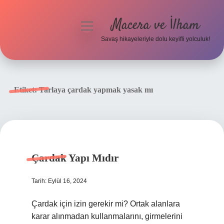
Macera ve İlham
menüyü
aç
Savaş hikayeleriyle dolu keyifli yolculuk!
Anasayfa
Gizlilik Politikası
Etiket:
Tarlaya çardak yapmak yasak mı
Yasal Uyarı
Çardak Yapı Mıdır
Tarih: Eylül 16, 2024
Çardak için izin gerekir mi? Ortak alanlara
karar alınmadan kullanmalarını, girmelerini