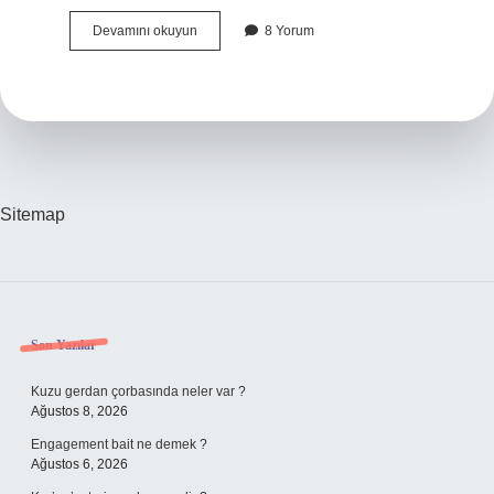
Çardak
Devamını okuyun
8 Yorum
Yapı
Mıdır
Sitemap
Sidebar
Son Yazılar
Kuzu gerdan çorbasında neler var ?
Ağustos 8, 2026
Engagement bait ne demek ?
Ağustos 6, 2026