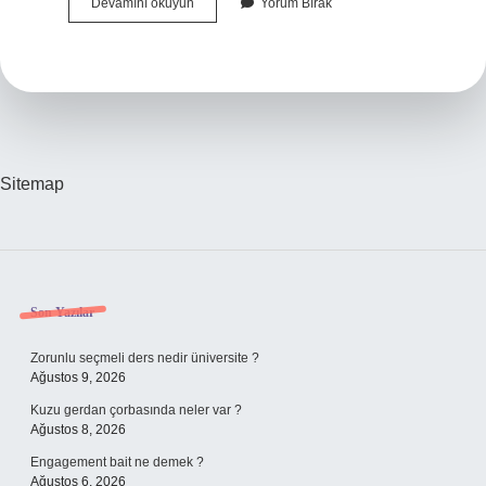
Zehirlenince
Devamını okuyun
Yorum Bırak
Ne
Olur
Sitemap
Sidebar
Son Yazılar
Zorunlu seçmeli ders nedir üniversite ?
Ağustos 9, 2026
Kuzu gerdan çorbasında neler var ?
Ağustos 8, 2026
Engagement bait ne demek ?
Ağustos 6, 2026