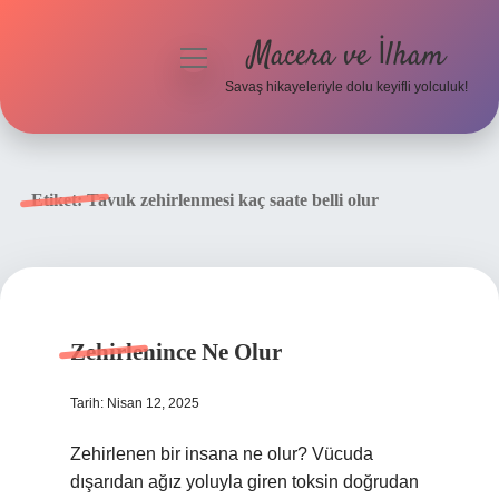
Macera ve İlham
menüyü
aç
Savaş hikayeleriyle dolu keyifli yolculuk!
Anasayfa
Gizlilik Politikası
Etiket:
Tavuk zehirlenmesi kaç saate belli olur
Yasal Uyarı
Zehirlenince Ne Olur
Tarih: Nisan 12, 2025
Zehirlenen bir insana ne olur? Vücuda
dışarıdan ağız yoluyla giren toksin doğrudan