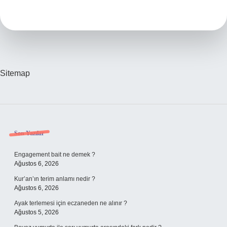
Bakış
Ne
Demek
Sitemap
Sidebar
Son Yazılar
Engagement bait ne demek ?
Ağustos 6, 2026
Kur’an’ın terim anlamı nedir ?
Ağustos 6, 2026
Ayak terlemesi için eczaneden ne alınır ?
Ağustos 5, 2026