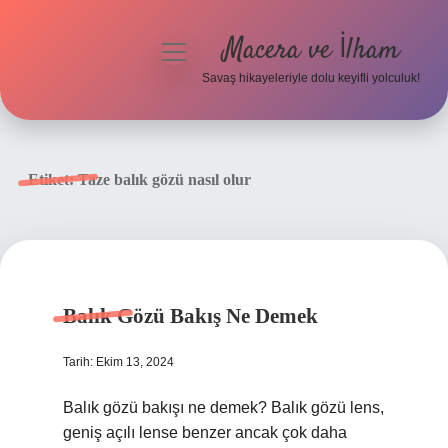
Macera ve İlham
menüyü
aç
Savaş hikayeleriyle dolu keyifli yolculuk!
Anasayfa
Gizlilik Politikası
Etiket:
Taze balık gözü nasıl olur
Yasal Uyarı
Balık Gözü Bakış Ne Demek
Tarih: Ekim 13, 2024
Balık gözü bakışı ne demek? Balık gözü lens,
geniş açılı lense benzer ancak çok daha