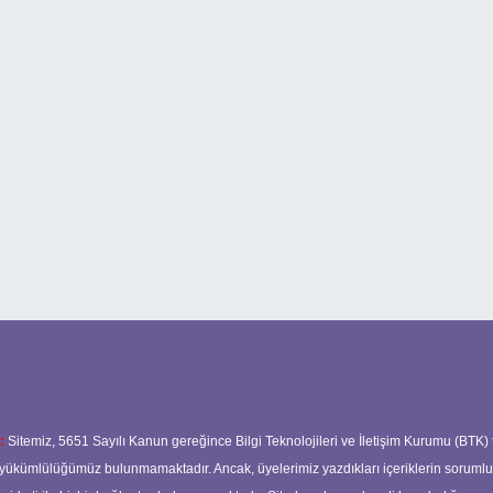
:
Sitemiz, 5651 Sayılı Kanun gereğince Bilgi Teknolojileri ve İletişim Kurumu (BTK)
ma yükümlülüğümüz bulunmamaktadır. Ancak, üyelerimiz yazdıkları içeriklerin soruml