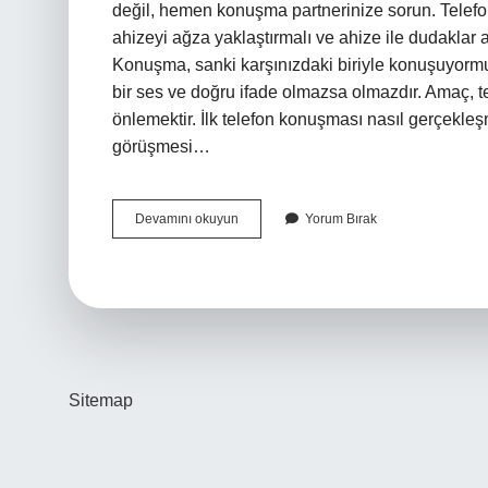
değil, hemen konuşma partnerinize sorun. Telef
ahizeyi ağza yaklaştırmalı ve ahize ile dudaklar
Konuşma, sanki karşınızdaki biriyle konuşuyormu
bir ses ve doğru ifade olmazsa olmazdır. Amaç,
önlemektir. İlk telefon konuşması nasıl gerçekleşm
görüşmesi…
Ilk
Devamını okuyun
Yorum Bırak
Telefon
Görüşmesi
Nasıl
Olmalı
Sitemap