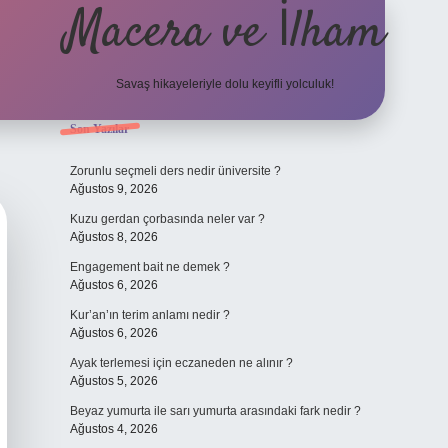
Macera ve İlham
Savaş hikayeleriyle dolu keyifli yolculuk!
Sidebar
Son Yazılar
ilbet giriş
betexper.
Zorunlu seçmeli ders nedir üniversite ?
Ağustos 9, 2026
Kuzu gerdan çorbasında neler var ?
Ağustos 8, 2026
Engagement bait ne demek ?
Ağustos 6, 2026
Kur’an’ın terim anlamı nedir ?
Ağustos 6, 2026
Ayak terlemesi için eczaneden ne alınır ?
Ağustos 5, 2026
Beyaz yumurta ile sarı yumurta arasındaki fark nedir ?
Ağustos 4, 2026