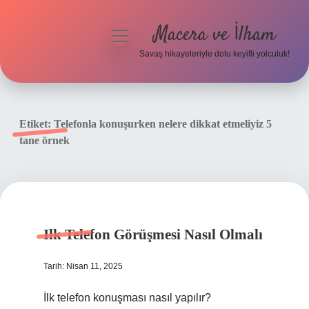
Macera ve İlham
menüyü
aç
Savaş hikayeleriyle dolu keyifli yolculuk!
Anasayfa
Gizlilik Politikası
Etiket:
Telefonla konuşurken nelere dikkat etmeliyiz 5
tane örnek
Yasal Uyarı
Ilk Telefon Görüşmesi Nasıl Olmalı
Tarih: Nisan 11, 2025
İlk telefon konuşması nasıl yapılır?