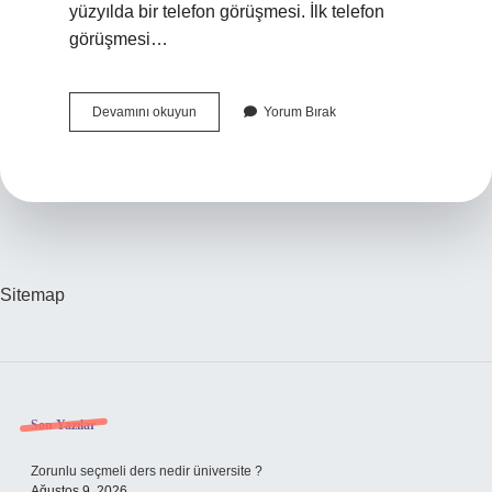
yüzyılda bir telefon görüşmesi. İlk telefon
görüşmesi…
Ilk
Devamını okuyun
Yorum Bırak
Telefon
Görüşmesi
Nasıl
Olmalı
Sitemap
Sidebar
Son Yazılar
Zorunlu seçmeli ders nedir üniversite ?
Ağustos 9, 2026