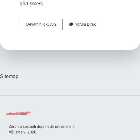
görüşmesi…
Ilk
Devamını okuyun
Yorum Bırak
Telefon
Görüşmesi
Nasıl
Olmalı
Sitemap
Sidebar
Son Yazılar
Zorunlu seçmeli ders nedir üniversite ?
Ağustos 9, 2026