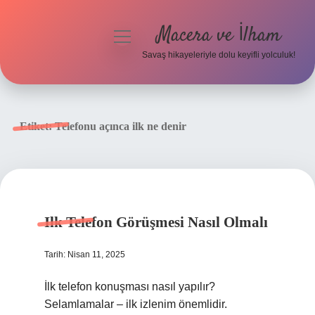
Macera ve İlham
menüyü
aç
Savaş hikayeleriyle dolu keyifli yolculuk!
Anasayfa
Gizlilik Politikası
Etiket:
Telefonu açınca ilk ne denir
Yasal Uyarı
Ilk Telefon Görüşmesi Nasıl Olmalı
Tarih: Nisan 11, 2025
İlk telefon konuşması nasıl yapılır?
Selamlamalar – ilk izlenim önemlidir.