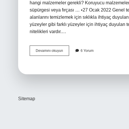
hangi malzemeler gerekli? Koruyucu malzemeleri ve
süpürgesi veya fırçası … •27 Ocak 2022 Genel te
alanlarını temizlemek için sıklıkla ihtiyaç duyula
yüzeyler gibi farklı yüzeyler için ihtiyaç duyulan te
nitelikleri vardır.…
Genel
Devamını okuyun
6 Yorum
Temizlik
Malzemeleri
Nelerdir
Sitemap