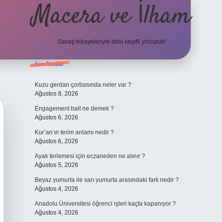
Macera ve İlham
Savaş hikayeleriyle dolu keyifli yolculuk!
Sidebar
Son Yazılar
ilbet giriş
betexper.xyz
Kuzu gerdan çorbasında neler var ?
Ağustos 8, 2026
Engagement bait ne demek ?
Ağustos 6, 2026
Kur’an’ın terim anlamı nedir ?
Ağustos 6, 2026
Ayak terlemesi için eczaneden ne alınır ?
Ağustos 5, 2026
Beyaz yumurta ile sarı yumurta arasındaki fark nedir ?
Ağustos 4, 2026
Anadolu Üniversitesi öğrenci işleri kaçta kapanıyor ?
Ağustos 4, 2026