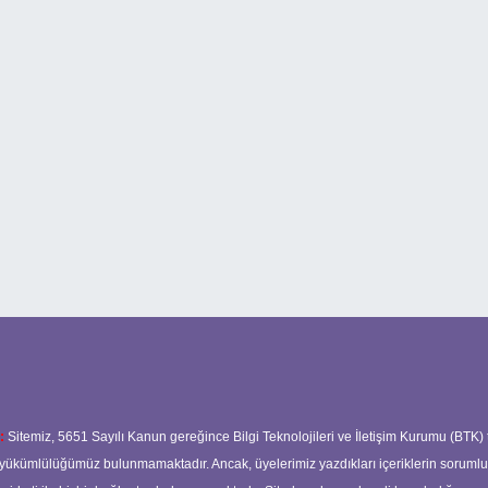
:
Sitemiz, 5651 Sayılı Kanun gereğince Bilgi Teknolojileri ve İletişim Kurumu (BTK)
ma yükümlülüğümüz bulunmamaktadır. Ancak, üyelerimiz yazdıkları içeriklerin soruml