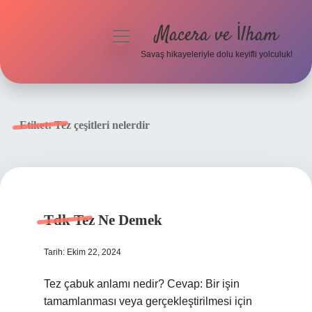
Macera ve İlham
menüyü
aç
Savaş hikayeleriyle dolu keyifli yolculuk!
Anasayfa
Gizlilik Politikası
Etiket:
Tez çeşitleri nelerdir
Yasal Uyarı
Tdk Tez Ne Demek
Tarih: Ekim 22, 2024
Tez çabuk anlamı nedir? Cevap: Bir işin
tamamlanması veya gerçekleştirilmesi için