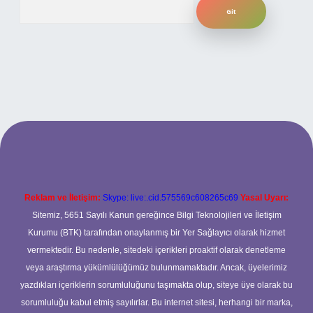
Arama
r.xyz
Reklam ve İletişim:
Skype: live:.cid.575569c608265c69
Yasal Uyarı:
Sitemiz, 5651 Sayılı Kanun gereğince Bilgi Teknolojileri ve İletişim
Kurumu (BTK) tarafından onaylanmış bir Yer Sağlayıcı olarak hizmet
vermektedir. Bu nedenle, sitedeki içerikleri proaktif olarak denetleme
veya araştırma yükümlülüğümüz bulunmamaktadır. Ancak, üyelerimiz
yazdıkları içeriklerin sorumluluğunu taşımakta olup, siteye üye olarak bu
sorumluluğu kabul etmiş sayılırlar. Bu internet sitesi, herhangi bir marka,