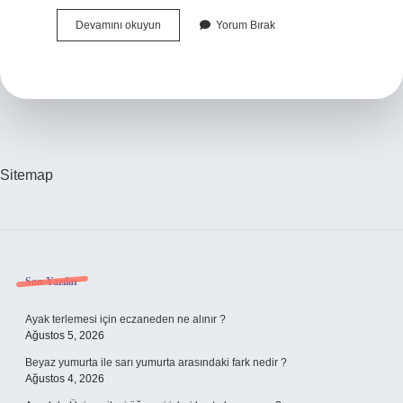
Tdk
Devamını okuyun
Yorum Bırak
Tez
Ne
Demek
Sitemap
Sidebar
Son Yazılar
Ayak terlemesi için eczaneden ne alınır ?
Ağustos 5, 2026
Beyaz yumurta ile sarı yumurta arasındaki fark nedir ?
Ağustos 4, 2026