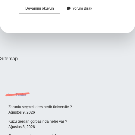
Toplam
Devamını okuyun
Yorum Bırak
Salgı
Nasıl
Ölçülür
Sitemap
Sidebar
Son Yazılar
Zorunlu seçmeli ders nedir üniversite ?
Ağustos 9, 2026
Kuzu gerdan çorbasında neler var ?
Ağustos 8, 2026