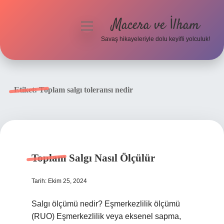
Macera ve İlham
menüyü
aç
Savaş hikayeleriyle dolu keyifli yolculuk!
Anasayfa
Gizlilik Politikası
Etiket:
Toplam salgı toleransı nedir
Yasal Uyarı
Toplam Salgı Nasıl Ölçülür
Tarih: Ekim 25, 2024
Salgı ölçümü nedir? Eşmerkezlilik ölçümü
(RUO) Eşmerkezlilik veya eksenel sapma,