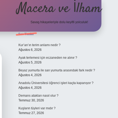
Macera ve İlham
Savaş hikayeleriyle dolu keyifli yolculuk!
Sidebar
Son Yazılar
ilbet giriş
betexper.xyz
Kur’an’ın terim anlamı nedir ?
Ağustos 6, 2026
Ayak terlemesi için eczaneden ne alınır ?
Ağustos 5, 2026
Beyaz yumurta ile sarı yumurta arasındaki fark nedir ?
Ağustos 4, 2026
Anadolu Üniversitesi öğrenci işleri kaçta kapanıyor ?
Ağustos 4, 2026
Demans atakları nasıl olur ?
Temmuz 30, 2026
Kuşların tüyleri var mıdır ?
Temmuz 27, 2026