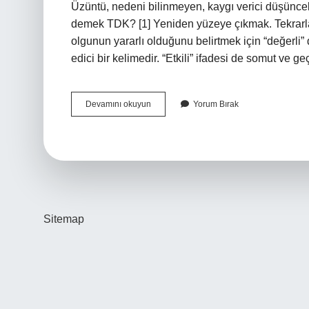
Üzüntü, nedeni bilinmeyen, kaygı verici düşüncele
demek TDK? [1] Yeniden yüzeye çıkmak. Tekrar
olgunun yararlı olduğunu belirtmek için “değerli”
edici bir kelimedir. “Etkili” ifadesi de somut ve g
Dışlanmak
Devamını okuyun
Yorum Bırak
Ne
Demek
Tdk
Sitemap