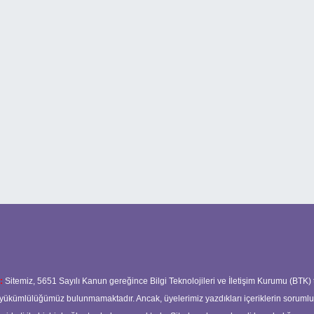
:
Sitemiz, 5651 Sayılı Kanun gereğince Bilgi Teknolojileri ve İletişim Kurumu (BTK)
ma yükümlülüğümüz bulunmamaktadır. Ancak, üyelerimiz yazdıkları içeriklerin soruml