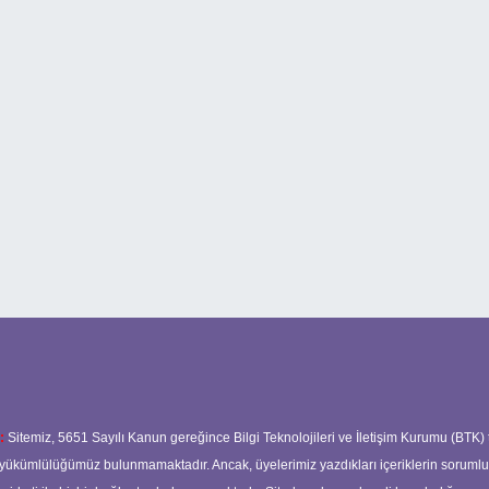
:
Sitemiz, 5651 Sayılı Kanun gereğince Bilgi Teknolojileri ve İletişim Kurumu (BTK)
ma yükümlülüğümüz bulunmamaktadır. Ancak, üyelerimiz yazdıkları içeriklerin soruml