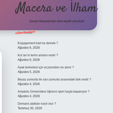
Macera ve İlham
Savaş hikayeleriyle dolu keyifli yolculuk!
Sidebar
Son Yazılar
ilbet giriş
betexper.xyz
Engagement bait ne demek ?
Ağustos 6, 2026
Kur’an’ın terim anlamı nedir ?
Ağustos 6, 2026
Ayak terlemesi için eczaneden ne alınır ?
Ağustos 5, 2026
Beyaz yumurta ile sarı yumurta arasındaki fark nedir ?
Ağustos 4, 2026
Anadolu Üniversitesi öğrenci işleri kaçta kapanıyor ?
Ağustos 4, 2026
Demans atakları nasıl olur ?
Temmuz 30, 2026