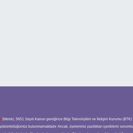
:
Sitemiz, 5651 Sayılı Kanun gereğince Bilgi Teknolojileri ve İletişim Kurumu (BTK)
ma yükümlülüğümüz bulunmamaktadır. Ancak, üyelerimiz yazdıkları içeriklerin soruml