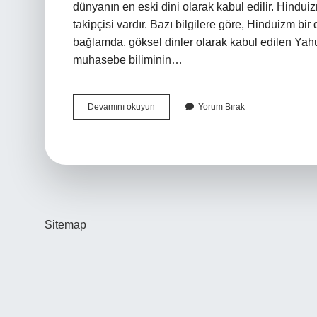
dünyanın en eski dini olarak kabul edilir. Hindui
takipçisi vardır. Bazı bilgilere göre, Hinduizm bir
bağlamda, göksel dinler olarak kabul edilen Yahudi
muhasebe biliminin…
Dunyanin
Devamını okuyun
Yorum Bırak
En
Eski
Dini
Nedir
Sitemap