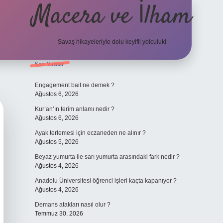
Macera ve İlham
Savaş hikayeleriyle dolu keyifli yolculuk!
Sidebar
Son Yazılar
ilbet giriş
betexper.xyz
Engagement bait ne demek ?
Ağustos 6, 2026
Kur’an’ın terim anlamı nedir ?
Ağustos 6, 2026
Ayak terlemesi için eczaneden ne alınır ?
Ağustos 5, 2026
Beyaz yumurta ile sarı yumurta arasındaki fark nedir ?
Ağustos 4, 2026
Anadolu Üniversitesi öğrenci işleri kaçta kapanıyor ?
Ağustos 4, 2026
Demans atakları nasıl olur ?
Temmuz 30, 2026