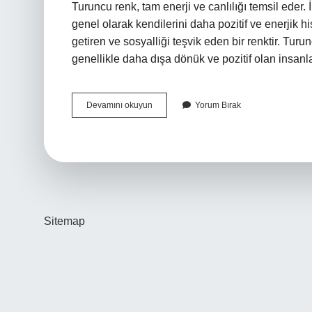
Turuncu renk, tam enerji ve canlılığı temsil eder. İ
genel olarak kendilerini daha pozitif ve enerjik hi
getiren ve sosyalliği teşvik eden bir renktir. Tur
genellikle daha dışa dönük ve pozitif olan insanl
Turuncu
Devamını okuyun
Yorum Bırak
Rengi
Ne
Anlama
Gelir
Sitemap