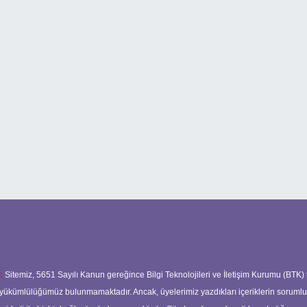
:
Sitemiz, 5651 Sayılı Kanun gereğince Bilgi Teknolojileri ve İletişim Kurumu (BTK)
ma yükümlülüğümüz bulunmamaktadır. Ancak, üyelerimiz yazdıkları içeriklerin soruml