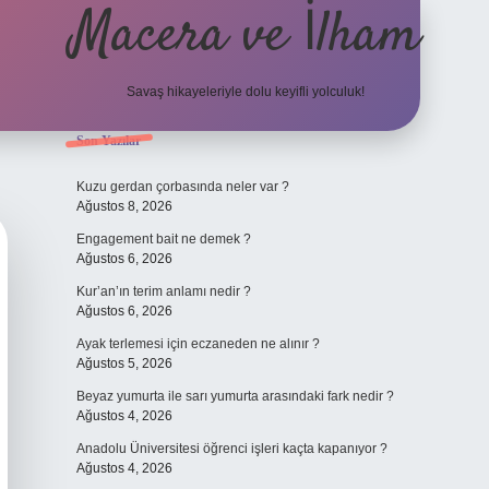
Macera ve İlham
Savaş hikayeleriyle dolu keyifli yolculuk!
Sidebar
Son Yazılar
ilbet giriş
betexper.xyz
Kuzu gerdan çorbasında neler var ?
Ağustos 8, 2026
Engagement bait ne demek ?
Ağustos 6, 2026
Kur’an’ın terim anlamı nedir ?
Ağustos 6, 2026
Ayak terlemesi için eczaneden ne alınır ?
Ağustos 5, 2026
Beyaz yumurta ile sarı yumurta arasındaki fark nedir ?
Ağustos 4, 2026
Anadolu Üniversitesi öğrenci işleri kaçta kapanıyor ?
Ağustos 4, 2026