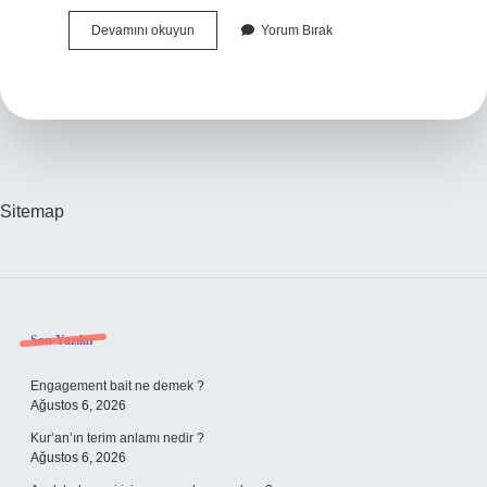
Adliyeye
Devamını okuyun
Yorum Bırak
Dilekçe
Nasıl
Gönderilir
Sitemap
Sidebar
Son Yazılar
Engagement bait ne demek ?
Ağustos 6, 2026
Kur’an’ın terim anlamı nedir ?
Ağustos 6, 2026