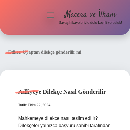
Macera ve İlham
menüyü
aç
Savaş hikayeleriyle dolu keyifli yolculuk!
Anasayfa
Gizlilik Politikası
Etiket:
Uyaptan dilekçe gönderilir mi
Yasal Uyarı
Adliyeye Dilekçe Nasıl Gönderilir
Tarih: Ekim 22, 2024
Mahkemeye dilekçe nasıl teslim edilir?
Dilekçeler yalnızca başvuru sahibi tarafından