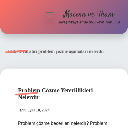
Macera ve İlham
menüyü
aç
Savaş hikayeleriyle dolu keyifli yolculuk!
Anasayfa
Gizlilik Politikası
Etiket:
Yaratıcı problem çözme aşamaları nelerdir
Yasal Uyarı
Problem Çözme Yeterlilikleri
Nelerdir
Tarih: Eylül 18, 2024
Problem çözme becerileri nelerdir? Problem