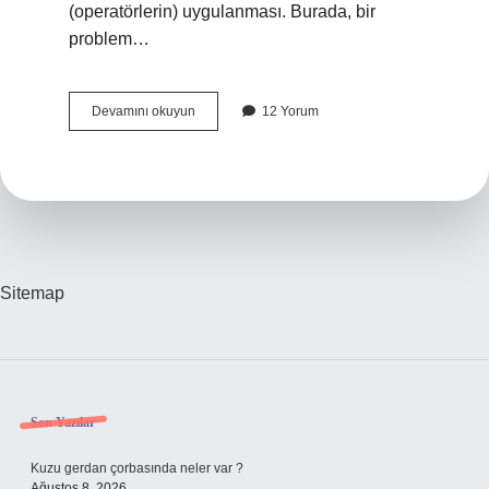
(operatörlerin) uygulanması. Burada, bir
problem…
Problem
Devamını okuyun
12 Yorum
Çözme
Yeterlilikleri
Nelerdir
Sitemap
Sidebar
Son Yazılar
Kuzu gerdan çorbasında neler var ?
Ağustos 8, 2026