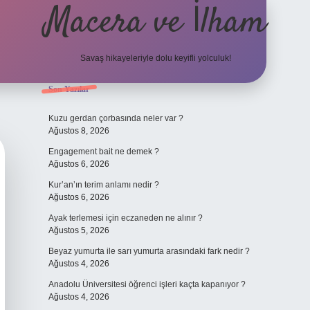
Macera ve İlham
Savaş hikayeleriyle dolu keyifli yolculuk!
Sidebar
Son Yazılar
ilbet giriş
betexper.xyz
Kuzu gerdan çorbasında neler var ?
Ağustos 8, 2026
Engagement bait ne demek ?
Ağustos 6, 2026
Kur’an’ın terim anlamı nedir ?
Ağustos 6, 2026
Ayak terlemesi için eczaneden ne alınır ?
Ağustos 5, 2026
Beyaz yumurta ile sarı yumurta arasındaki fark nedir ?
Ağustos 4, 2026
Anadolu Üniversitesi öğrenci işleri kaçta kapanıyor ?
Ağustos 4, 2026