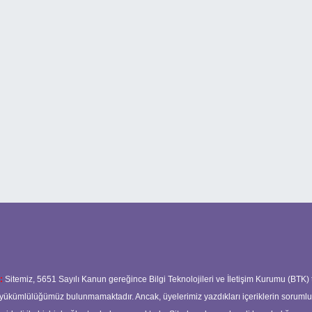
:
Sitemiz, 5651 Sayılı Kanun gereğince Bilgi Teknolojileri ve İletişim Kurumu (BTK)
ma yükümlülüğümüz bulunmamaktadır. Ancak, üyelerimiz yazdıkları içeriklerin soruml