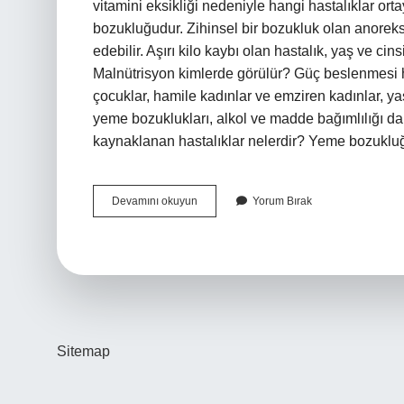
vitamini eksikliği nedeniyle hangi hastalıklar ort
bozukluğudur. Zihinsel bir bozukluk olan anoreksi
edebilir. Aşırı kilo kaybı olan hastalık, yaş ve c
Malnütrisyon kimlerde görülür? Güç beslenmesi he
çocuklar, hamile kadınlar ve emziren kadınlar, yaşl
yeme bozuklukları, alkol ve madde bağımlılığı d
kaynaklanan hastalıklar nelerdir? Yeme bozuklu
Dünyadaki
Devamını okuyun
Yorum Bırak
En
Yaygın
Beslenme
Yetersizliği
Hastalığı
Nedir
Sitemap