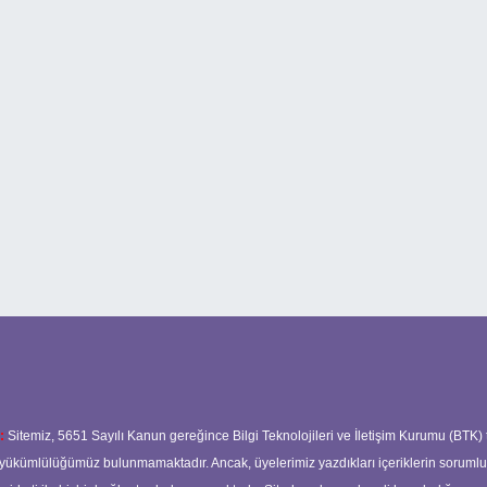
:
Sitemiz, 5651 Sayılı Kanun gereğince Bilgi Teknolojileri ve İletişim Kurumu (BTK)
ma yükümlülüğümüz bulunmamaktadır. Ancak, üyelerimiz yazdıkları içeriklerin soruml