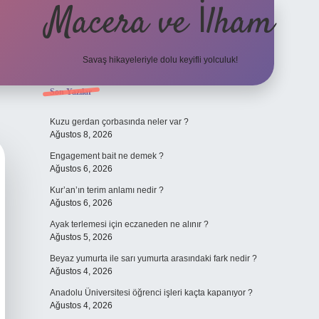
Macera ve İlham
Savaş hikayeleriyle dolu keyifli yolculuk!
Sidebar
Son Yazılar
ilbet giriş
betexper.xyz
Kuzu gerdan çorbasında neler var ?
Ağustos 8, 2026
Engagement bait ne demek ?
Ağustos 6, 2026
Kur’an’ın terim anlamı nedir ?
Ağustos 6, 2026
Ayak terlemesi için eczaneden ne alınır ?
Ağustos 5, 2026
Beyaz yumurta ile sarı yumurta arasındaki fark nedir ?
Ağustos 4, 2026
Anadolu Üniversitesi öğrenci işleri kaçta kapanıyor ?
Ağustos 4, 2026