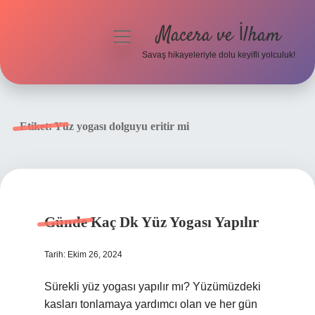
Macera ve İlham
menüyü
aç
Savaş hikayeleriyle dolu keyifli yolculuk!
Anasayfa
Gizlilik Politikası
Etiket:
Yüz yogası dolguyu eritir mi
Yasal Uyarı
Günde Kaç Dk Yüz Yogası Yapılır
Tarih: Ekim 26, 2024
Sürekli yüz yogası yapılır mı? Yüzümüzdeki
kasları tonlamaya yardımcı olan ve her gün