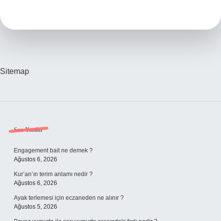
Dk
Yüz
Yogası
Yapılır
Sitemap
Sidebar
Son Yazılar
Engagement bait ne demek ?
Ağustos 6, 2026
Kur’an’ın terim anlamı nedir ?
Ağustos 6, 2026
Ayak terlemesi için eczaneden ne alınır ?
Ağustos 5, 2026