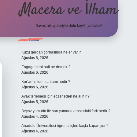
Macera ve İlham
Savaş hikayeleriyle dolu keyifli yolculuk!
Sidebar
Son Yazılar
ilbet giriş
betexper.xyz
Kuzu gerdan çorbasında neler var ?
Ağustos 8, 2026
Engagement bait ne demek ?
Ağustos 6, 2026
Kur’an’ın terim anlamı nedir ?
Ağustos 6, 2026
Ayak terlemesi için eczaneden ne alınır ?
Ağustos 5, 2026
Beyaz yumurta ile sarı yumurta arasındaki fark nedir ?
Ağustos 4, 2026
Anadolu Üniversitesi öğrenci işleri kaçta kapanıyor ?
Ağustos 4, 2026