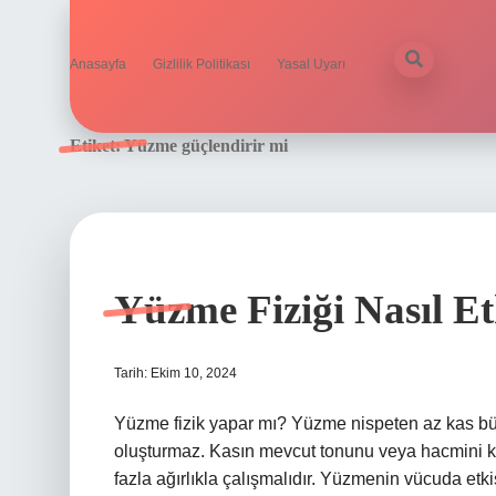
Anasayfa
Gizlilik Politikası
Yasal Uyarı
Etiket:
Yüzme güçlendirir mi
Yüzme Fiziği Nasıl Et
Tarih: Ekim 10, 2024
Yüzme fizik yapar mı? Yüzme nispeten az kas büy
oluşturmaz. Kasın mevcut tonunu veya hacmini ko
fazla ağırlıkla çalışmalıdır. Yüzmenin vücuda etk