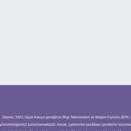
:
Sitemiz, 5651 Sayılı Kanun gereğince Bilgi Teknolojileri ve İletişim Kurumu (BTK)
ma yükümlülüğümüz bulunmamaktadır. Ancak, üyelerimiz yazdıkları içeriklerin soruml