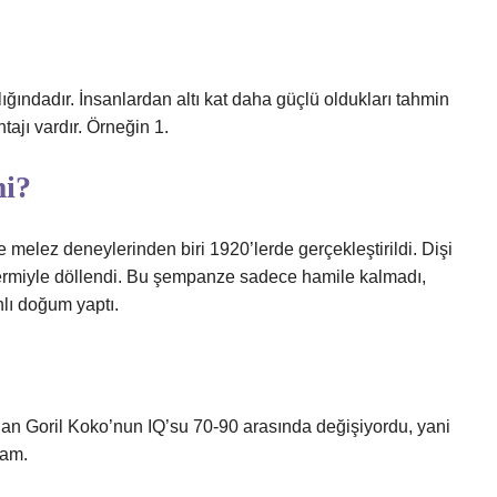
lığındadır. İnsanlardan altı kat daha güçlü oldukları tahmin
tajı vardır. Örneğin 1.
mi?
melez deneylerinden biri 1920’lerde gerçekleştirildi. Dişi
permiyle döllendi. Bu şempanze sadece hamile kalmadı,
nlı doğum yaptı.
 olan Goril Koko’nun IQ’su 70-90 arasında değişiyordu, yani
ram.