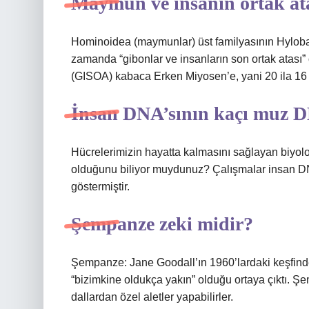
Maymun ve insanın ortak at
Hominoidea (maymunlar) üst familyasının Hyloba
zamanda “gibonlar ve insanların son ortak atası” o
(GISOA) kabaca Erken Miyosen’e, yani 20 ila 16 m
İnsan DNA’sının kaçı muz DN
Hücrelerimizin hayatta kalmasını sağlayan biyol
olduğunu biliyor muydunuz? Çalışmalar insan 
göstermiştir.
Şempanze zeki midir?
Şempanze: Jane Goodall’ın 1960’lardaki keşfinde
“bizimkine oldukça yakın” olduğu ortaya çıktı. Şe
dallardan özel aletler yapabilirler.