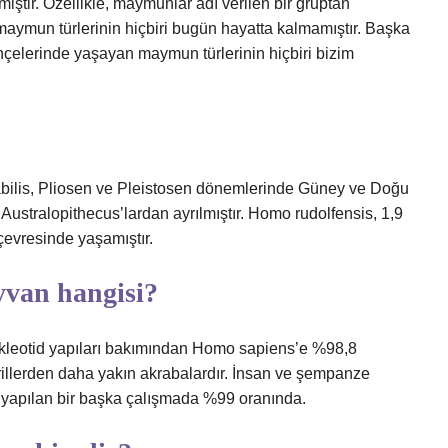
tir. Özellikle, maymunlar adı verilen bir gruptan
 maymun türlerinin hiçbiri bugün hayatta kalmamıştır. Başka
çelerinde yaşayan maymun türlerinin hiçbiri bizim
abilis, Pliosen ve Pleistosen dönemlerinde Güney ve Doğu
 Australopithecus’lardan ayrılmıştır. Homo rudolfensis, 1,9
çevresinde yaşamıştır.
yvan hangisi?
ükleotid yapıları bakımından Homo sapiens’e %98,8
illerden daha yakın akrabalardır. İnsan ve şempanze
e yapılan bir başka çalışmada %99 oranında.