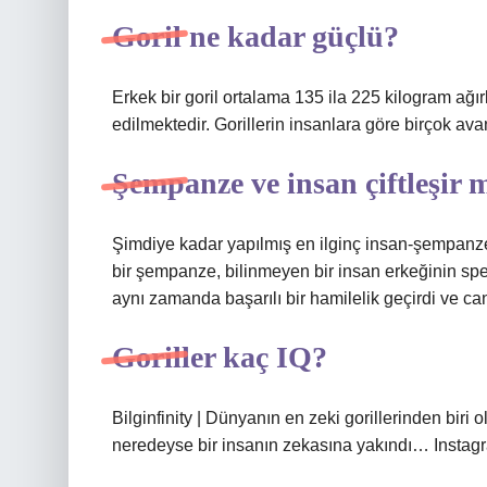
Goril ne kadar güçlü?
Erkek bir goril ortalama 135 ila 225 kilogram ağır
edilmektedir. Gorillerin insanlara göre birçok avan
Şempanze ve insan çiftleşir 
Şimdiye kadar yapılmış en ilginç insan-şempanze 
bir şempanze, bilinmeyen bir insan erkeğinin s
aynı zamanda başarılı bir hamilelik geçirdi ve ca
Goriller kaç IQ?
Bilginfinity | Dünyanın en zeki gorillerinden biri
neredeyse bir insanın zekasına yakındı… Instag