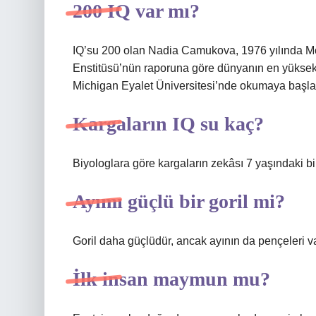
200 IQ var mı?
IQ’su 200 olan Nadia Camukova, 1976 yılında M
Enstitüsü’nün raporuna göre dünyanın en yüksek 
Michigan Eyalet Üniversitesi’nde okumaya başla
Kargaların IQ su kaç?
Biyologlara göre kargaların zekâsı 7 yaşındaki b
Ayımı güçlü bir goril mi?
Goril daha güçlüdür, ancak ayının da pençeleri var
İlk insan maymun mu?