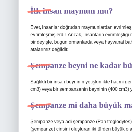
İlk insan maymun mu?
Evet, insanlar doğrudan maymunlardan evrimleşmiş
evrimleşmişlerdir. Ancak, insanların evrimleştiği
bir deyişle, bugün ormanlarda veya hayvanat bah
atalarımız değildir.
Şempanze beyni ne kadar b
Sağlıklı bir insan beyninin yetişkinlikte hacmi gen
cm3) veya bir şempanzenin beyninin (400 cm3) ya
Şempanze mi daha büyük 
Şempanze veya adi şempanze (Pan troglodytes), 
(şempanze) cinsini oluşturan iki türden büyük ola