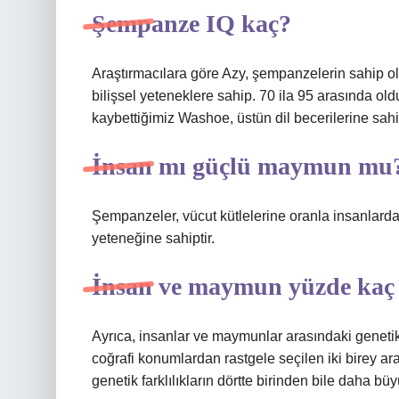
Şempanze IQ kaç?
Araştırmacılara göre Azy, şempanzelerin sahip o
bilişsel yeteneklere sahip. 70 ila 95 arasında ol
kaybettiğimiz Washoe, üstün dil becerilerine sah
İnsan mı güçlü maymun mu
Şempanzeler, vücut kütlelerine oranla insanlard
yeteneğine sahiptir.
İnsan ve maymun yüzde kaç
Ayrıca, insanlar ve maymunlar arasındaki genetik
coğrafi konumlardan rastgele seçilen iki birey ar
genetik farklılıkların dörtte birinden bile daha b