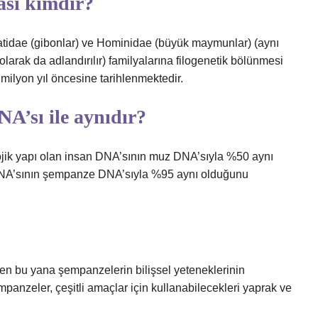
ası kimdir?
tidae (gibonlar) ve Hominidae (büyük maymunlar) (aynı
larak da adlandırılır) familyalarına filogenetik bölünmesi
ilyon yıl öncesine tarihlenmektedir.
A’sı ile aynıdır?
ojik yapı olan insan DNA’sının muz DNA’sıyla %50 aynı
DNA’sının şempanze DNA’sıyla %95 aynı olduğunu
n bu yana şempanzelerin bilişsel yeteneklerinin
mpanzeler, çeşitli amaçlar için kullanabilecekleri yaprak ve