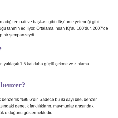
lmadığı empati ve başkası gibi düşünme yeteneği gibi
duğu tahmin ediliyor. Ortalama insan IQ’su 100’dür. 2007’de
ip bir şempanzeydi.
?
an yaklaşık 1,5 kat daha güçlü çekme ve zıplama
 benzer?
 benzerlik %98,6’dır. Sadece bu iki sayı bile, benzer
asındaki genetik farklılıkların, maymunlar arasındaki
üyük olduğunu göstermektedir.