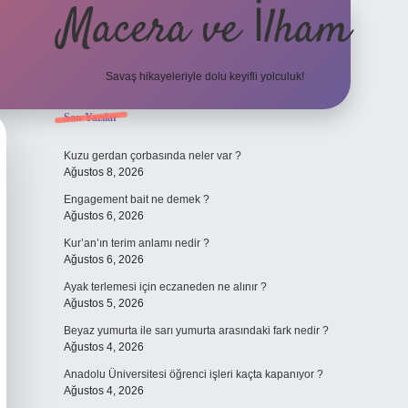
Macera ve İlham
Savaş hikayeleriyle dolu keyifli yolculuk!
Sidebar
Son Yazılar
ilbet giriş
Kuzu gerdan çorbasında neler var ?
Ağustos 8, 2026
Engagement bait ne demek ?
Ağustos 6, 2026
Kur’an’ın terim anlamı nedir ?
Ağustos 6, 2026
Ayak terlemesi için eczaneden ne alınır ?
Ağustos 5, 2026
Beyaz yumurta ile sarı yumurta arasındaki fark nedir ?
Ağustos 4, 2026
Anadolu Üniversitesi öğrenci işleri kaçta kapanıyor ?
Ağustos 4, 2026