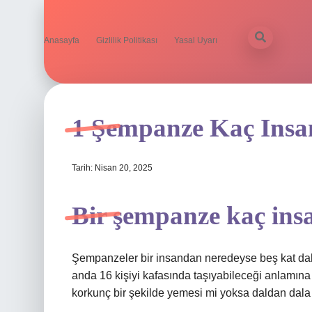
Anasayfa
Gizlilik Politikası
Yasal Uyarı
1 Şempanze Kaç Ins
Tarih: Nisan 20, 2025
Bir şempanze kaç ins
Şempanzeler bir insandan neredeyse beş kat daha
anda 16 kişiyi kafasında taşıyabileceği anlamına
korkunç bir şekilde yemesi mi yoksa daldan dala