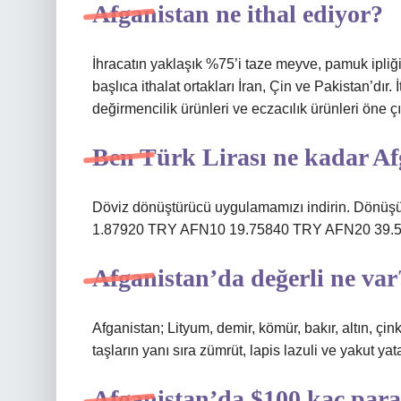
Afganistan ne ithal ediyor?
İhracatın yaklaşık %75’i taze meyve, pamuk ipliği
başlıca ithalat ortakları İran, Çin ve Pakistan’dır.
değirmencilik ürünleri ve eczacılık ürünleri öne ç
Ben Türk Lirası ne kadar Af
Döviz dönüştürücü uygulamamızı indirin. Dönüşü
1.87920 TRY AFN10 19.75840 TRY AFN20 39.51
Afganistan’da değerli ne var
Afganistan; Lityum, demir, kömür, bakır, altın, çi
taşların yanı sıra zümrüt, lapis lazuli ve yakut yat
Afganistan’da $100 kaç par