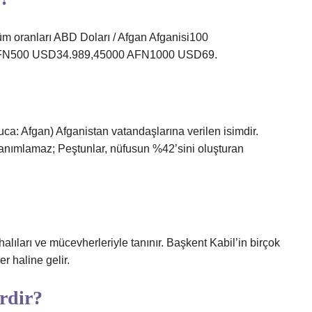
m oranları ABD Doları / Afgan Afganisi100
FN500 USD34.989,45000 AFN1000 USD69.
ca: Afgan) Afganistan vatandaşlarına verilen isimdir.
u tanımlamaz; Peştunlar, nüfusun %42’sini oluşturan
alıları ve mücevherleriyle tanınır. Başkent Kabil’in birçok
r haline gelir.
erdir?