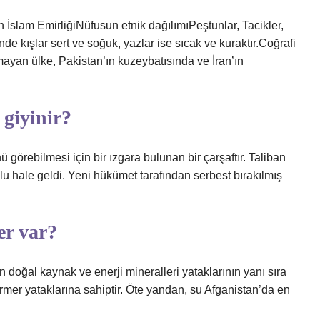
İslam EmirliğiNüfusun etnik dağılımıPeştunlar, Tacikler,
e kışlar sert ve soğuk, yazlar ise sıcak ve kuraktır.Coğrafi
yan ülke, Pakistan’ın kuzeybatısında ve İran’ın
 giyinir?
ü görebilmesi için bir ızgara bulunan bir çarşaftır. Taliban
lu hale geldi. Yeni hükümet tarafından serbest bırakılmış
er var?
n doğal kaynak ve enerji mineralleri yataklarının yanı sıra
e mermer yataklarına sahiptir. Öte yandan, su Afganistan’da en