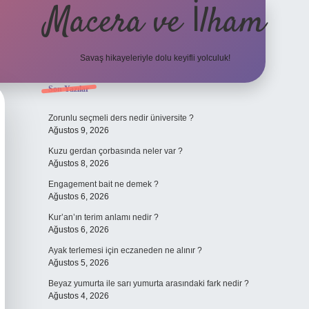
Macera ve İlham
Savaş hikayeleriyle dolu keyifli yolculuk!
Sidebar
Son Yazılar
ilbet giriş
b
Zorunlu seçmeli ders nedir üniversite ?
Ağustos 9, 2026
Kuzu gerdan çorbasında neler var ?
Ağustos 8, 2026
Engagement bait ne demek ?
Ağustos 6, 2026
Kur’an’ın terim anlamı nedir ?
Ağustos 6, 2026
Ayak terlemesi için eczaneden ne alınır ?
Ağustos 5, 2026
Beyaz yumurta ile sarı yumurta arasındaki fark nedir ?
Ağustos 4, 2026