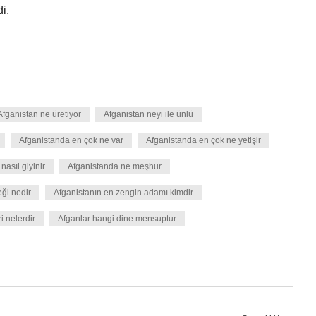
i.
Afganistan ne üretiyor
Afganistan neyi ile ünlü
Afganistanda en çok ne var
Afganistanda en çok ne yetişir
nasıl giyinir
Afganistanda ne meşhur
ği nedir
Afganistanın en zengin adamı kimdir
i nelerdir
Afganlar hangi dine mensuptur