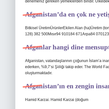
denemeniz gereken yemeklerden biridir. Ülkedeki
Afganistan’da en çok ne yeti
Bitkisel ÜretimÜrünlerEkilen Alan (ha)Üretim (
128) 382 500Mısır94 910184 671Arpa84 070123 
Afganlar hangi dine mensup
Afganistan, vatandaşlarının çoğunun İslam’a inand
ederken, %9,7’si Şiiliği takip eder. The World F
oluşturmaktadır.
Afganistan’ın en zengin ins
Hamid Karzai. Hamid Karzai (doğum