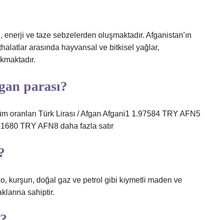
, enerji ve taze sebzelerden oluşmaktadır. Afganistan’ın
 İthalatlar arasında hayvansal ve bitkisel yağlar,
ıkmaktadır.
gan parası?
m oranları Türk Lirası / Afgan Afgani1 1.97584 TRY AFN5
680 TRY AFN8 daha fazla satır
?
nko, kurşun, doğal gaz ve petrol gibi kıymetli maden ve
aklarına sahiptir.
a?