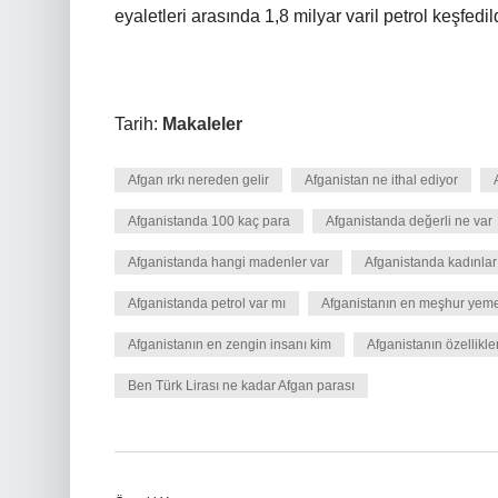
eyaletleri arasında 1,8 milyar varil petrol keşfedild
Tarih:
Makaleler
Afgan ırkı nereden gelir
Afganistan ne ithal ediyor
Afganistanda 100 kaç para
Afganistanda değerli ne var
Afganistanda hangi madenler var
Afganistanda kadınlar 
Afganistanda petrol var mı
Afganistanın en meşhur yeme
Afganistanın en zengin insanı kim
Afganistanın özellikler
Ben Türk Lirası ne kadar Afgan parası