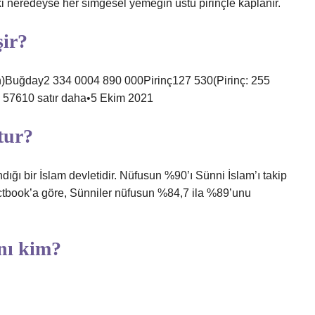
 neredeyse her simgesel yemeğin üstü pirinçle kaplanır.
şir?
ton)Buğday2 334 0004 890 000Pirinç127 530(Pirinç: 255
57610 satır daha•5 Ekim 2021
tur?
ığı bir İslam devletidir. Nüfusun %90’ı Sünni İslam’ı takip
actbook’a göre, Sünniler nüfusun %84,7 ila %89’unu
anı kim?