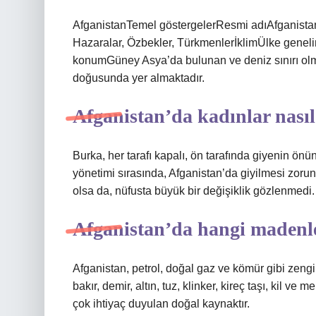
AfganistanTemel göstergelerResmi adıAfganistan 
Hazaralar, Özbekler, TürkmenlerİklimÜlke genelind
konumGüney Asya’da bulunan ve deniz sınırı olma
doğusunda yer almaktadır.
Afganistan’da kadınlar nasıl
Burka, her tarafı kapalı, ön tarafında giyenin önün
yönetimi sırasında, Afganistan’da giyilmesi zorun
olsa da, nüfusta büyük bir değişiklik gözlenmedi.
Afganistan’da hangi madenl
Afganistan, petrol, doğal gaz ve kömür gibi zengi
bakır, demir, altın, tuz, klinker, kireç taşı, kil v
çok ihtiyaç duyulan doğal kaynaktır.