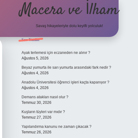
Macera ve İlham
Savaş hikayeleriyle dolu keyifli yolculuk!
Sidebar
Son Yazılar
ilbet giriş
Ayak terlemesi için eczaneden ne alınır ?
Ağustos 5, 2026
Beyaz yumurta ile sarı yumurta arasındaki fark nedir ?
Ağustos 4, 2026
Anadolu Üniversitesi öğrenci işleri kaçta kapanıyor ?
Ağustos 4, 2026
Demans atakları nasıl olur ?
Temmuz 30, 2026
Kuşların tüyleri var mıdır ?
Temmuz 27, 2026
Yapılandırma kanunu ne zaman çıkacak ?
Temmuz 26, 2026