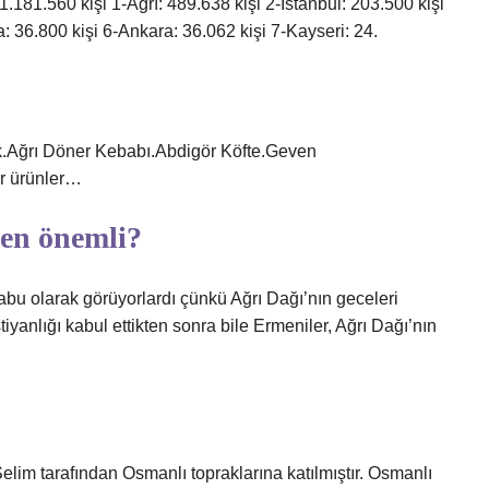
 1.181.560 kişi 1-Ağrı: 489.638 kişi 2-İstanbul: 203.500 kişi
a: 36.800 kişi 6-Ankara: 36.062 kişi 7-Kayseri: 24.
k.Ağrı Döner Kebabı.Abdigör Köfte.Geven
r ürünler…
den önemli?
abu olarak görüyorlardı çünkü Ağrı Dağı’nın geceleri
tiyanlığı kabul ettikten sonra bile Ermeniler, Ağrı Dağı’nın
lim tarafından Osmanlı topraklarına katılmıştır. Osmanlı