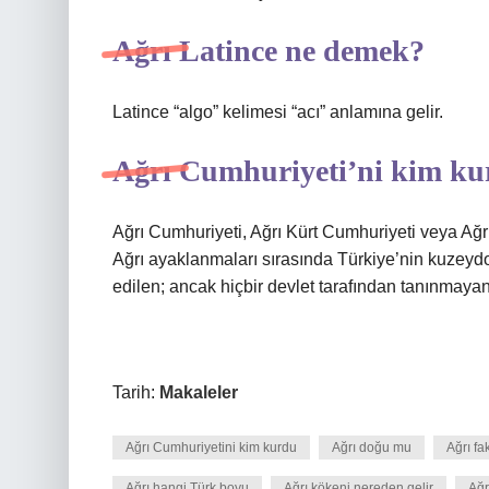
Ağrı Latince ne demek?
Latince “algo” kelimesi “acı” anlamına gelir.
Ağrı Cumhuriyeti’ni kim k
Ağrı Cumhuriyeti, Ağrı Kürt Cumhuriyeti veya Ağrı Ulusal
Ağrı ayaklanmaları sırasında Türkiye’nin kuzey
edilen; ancak hiçbir devlet tarafından tanınmayan
Tarih:
Makaleler
Ağrı Cumhuriyetini kim kurdu
Ağrı doğu mu
Ağrı fa
Ağrı hangi Türk boyu
Ağrı kökeni nereden gelir
Ağr