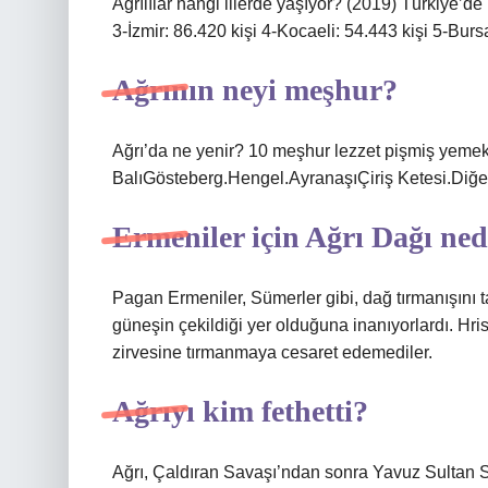
Ağrılılar hangi illerde yaşıyor? (2019) Türkiye’de
3-İzmir: 86.420 kişi 4-Kocaeli: 54.443 kişi 5-Burs
Ağrının neyi meşhur?
Ağrı’da ne yenir? 10 meşhur lezzet pişmiş yeme
BalıGösteberg.Hengel.AyranaşıÇiriş Ketesi.Diğe
Ermeniler için Ağrı Dağı ne
Pagan Ermeniler, Sümerler gibi, dağ tırmanışını t
güneşin çekildiği yer olduğuna inanıyorlardı. Hris
zirvesine tırmanmaya cesaret edemediler.
Ağrıyı kim fethetti?
Ağrı, Çaldıran Savaşı’ndan sonra Yavuz Sultan Se