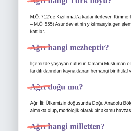
Ağrı hangi Türk boyu?
M.Ö. 712’de Kızılırmak’a kadar ilerleyen Kimmerle
– M.Ö. 555) Asur devletinin yıkılmasıyla genişle
kattılar.
Ağrı hangi mezheptir?
İlçemizde yaşayan nüfusun tamamı Müslüman olu
farklılıklarından kaynaklanan herhangi bir ihtila
Ağrı doğu mu?
Ağrı İli; Ülkemizin doğusunda Doğu Anadolu Bölge
almakta olup, morfolojik olarak bir akarsu havzası
Ağrı hangi milletten?