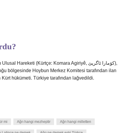
urdu?
 Hareketi (Kürtçe: Komara Agiriyê, کۆمارا ئاگریێ),
doğu bölgesinde Hoybun Merkez Komitesi tarafından ilan
 Kürt hükümeti. Türkiye tarafından lağvedildi.
kir mi
Ağrı hangi mezheptir
Ağrı hangi milletten
ı Latince ne demek
Ağrı ne demek eski Türkçe