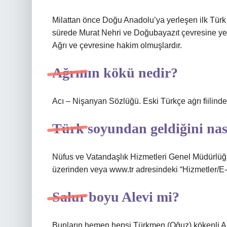
Milattan önce Doğu Anadolu’ya yerleşen ilk Türk 
sürede Murat Nehri ve Doğubayazıt çevresine yerle
Ağrı ve çevresine hakim olmuşlardır.
Ağrının kökü nedir?
Acı – Nişanyan Sözlüğü. Eski Türkçe aġrı fiilinde
Türk soyundan geldiğini nas
Nüfus ve Vatandaşlık Hizmetleri Genel Müdürlüğ
üzerinden veya www.tr adresindeki “Hizmetler/E
Salur boyu Alevi mi?
Bunların hemen hepsi Türkmen (Oğuz) kökenli Ale