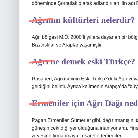
döneminde Şorbulak olarak adlandırılan ilin adı E
Ağrının kültürleri nelerdir?
Ağrı bölgesi M.Ö. 2000’li yıllara dayanan bir bölged
Bizanslılar ve Araplar yaşamıştır.
Ağrı ne demek eski Türkçe?
Räsänen, Ağrı isminin Eski Türkçe’deki Ağrı vey
geldiğini belirtir. Ayrıca kelimenin Arapça’da “büyü
Ermeniler için Ağrı Dağı ne
Pagan Ermeniler, Sümerler gibi, dağ tırmanışını t
güneşin çekildiği yer olduğuna inanıyorlardı. Hris
zirvesine tırmanmaya cesaret edemediler.