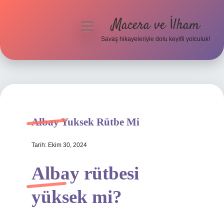
Macera ve İlham
menüyü
aç
Savaş hikayeleriyle dolu keyifli yolculuk!
Anasayfa
Gizlilik Politikası
Yasal Uyarı
Albay Yuksek Rütbe Mi
Tarih: Ekim 30, 2024
Albay rütbesi
yüksek mi?