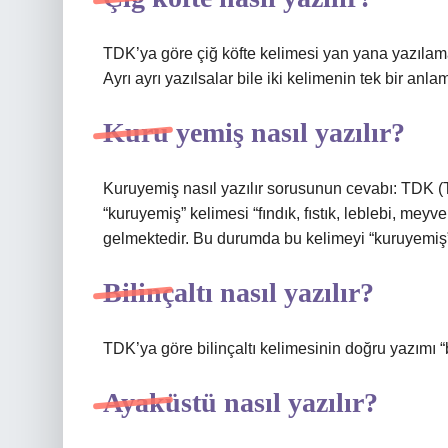
TDK’ya göre çiğ köfte kelimesi yan yana yazılamaz.
Ayrı ayrı yazılsalar bile iki kelimenin tek bir anlam
Kuru yemiş nasıl yazılır?
Kuruyemiş nasıl yazılır sorusunun cevabı: TDK (Tü
“kuruyemiş” kelimesi “fındık, fıstık, leblebi, mey
gelmektedir. Bu durumda bu kelimeyi “kuruyemiş”
Bilinçaltı nasıl yazılır?
TDK’ya göre bilinçaltı kelimesinin doğru yazımı “bi
Ayaküstü nasıl yazılır?