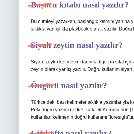
Başucu kıtabı nasıl yazılır?
Bu cümleyi yazarken, başlangıç ​​kısmını yanına y
sıklıkla yanlışlıkla playbook olarak yazılır. Doğru
Siyah zeytin nasıl yazılır?
Siyah, zeytin kelimesini tanımladığı için sıfat işle
zeytin olarak yanlış yazılır. Doğru kullanım siyah 
Öngörü nasıl yazılır?
Türkçe’deki bazı kelimeler sıklıkla yazımlarıyla kar
Peki doğru yazımı nedir? Türk Dil Kurumu’nun (TD
kullanılan kelimenin doğru kullanımı “foresight”tır
Çiğ köfte nasıl yazılır?