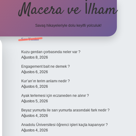
Macera ve İlham
Savaş hikayeleriyle dolu keyifli yolculuk!
Sidebar
Son Yazılar
ilbet giriş
b
Kuzu gerdan çorbasında neler var ?
Ağustos 8, 2026
Engagement bait ne demek ?
Ağustos 6, 2026
Kur’an’ın terim anlamı nedir ?
Ağustos 6, 2026
Ayak terlemesi için eczaneden ne alınır ?
Ağustos 5, 2026
Beyaz yumurta ile sarı yumurta arasındaki fark nedir ?
Ağustos 4, 2026
Anadolu Üniversitesi öğrenci işleri kaçta kapanıyor ?
Ağustos 4, 2026