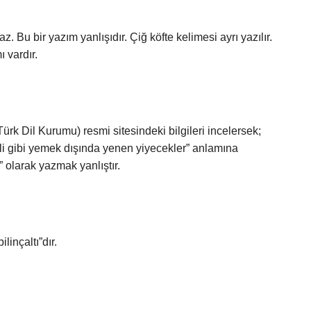
 Bu bir yazım yanlışıdır. Çiğ köfte kelimesi ayrı yazılır.
ı vardır.
rk Dil Kurumu) resmi sitesindeki bilgileri incelersek;
veli gibi yemek dışında yenen yiyecekler” anlamına
 olarak yazmak yanlıştır.
linçaltı”dır.