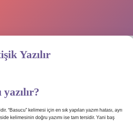
şik Yazılır
 yazılır?
dir. “Basucu” kelimesi için en sık yapılan yazım hatası, ayrı
side kelimesinin doğru yazımı ise tam tersidir. Yani baş