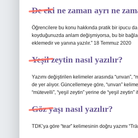
De eki ne zaman ayrı ne zama
Öğrencilere bu konu hakkında pratik bir ipucu da v
koyduğunuzda anlam değişmiyorsa, bu bir bağlaçtı
eklemedir ve yanına yazılır.” 18 Temmuz 2020
Yeşil zeytin nasıl yazılır?
Yazımı değiştirilen kelimeler arasında “unvan”, “mü
de yer alıyor. Güncellemeye göre, “unvan” kelimesi
“mütevelli”, “yeşil zeytin” yerine de “yeşil zeytin” 
Göz yaşı nasıl yazılır?
TDK’ya göre “tear” kelimesinin doğru yazımı “Träne