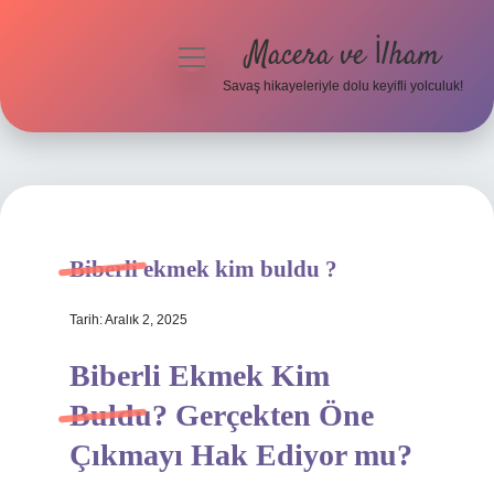
Macera ve İlham
menüyü
aç
Savaş hikayeleriyle dolu keyifli yolculuk!
Anasayfa
Gizlilik Politikası
Yasal Uyarı
Biberli ekmek kim buldu ?
Tarih: Aralık 2, 2025
Biberli Ekmek Kim
Buldu? Gerçekten Öne
Çıkmayı Hak Ediyor mu?