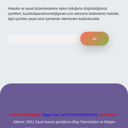
Hukuka ve yasal düzenlemelere aykırı olduğunu düşündüğünüz
içerikleri,
backlinkpanelicomtr@gmail.com
adresine bildirmeniz halinde,
ilgili içerikler yasal süre içerisinde sitemizden kaldırılacaktır.
Arama
iş
betexper.xyz
Reklam ve İletişim:
Skype: live:.cid.575569c608265c69
Yasal Uyarı:
Sitemiz, 5651 Sayılı Kanun gereğince Bilgi Teknolojileri ve İletişim