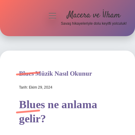
Macera ve İlham
menüyü
aç
Savaş hikayeleriyle dolu keyifli yolculuk!
Anasayfa
Gizlilik Politikası
Yasal Uyarı
Blues Müzik Nasıl Okunur
Tarih: Ekim 29, 2024
Blues ne anlama
gelir?