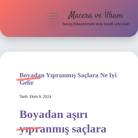
Macera ve İlham
menüyü
aç
Savaş hikayeleriyle dolu keyifli yolculuk!
Anasayfa
Gizlilik Politikası
Yasal Uyarı
Boyadan Yıpranmış Saçlara Ne Iyi
Gelir
Tarih: Ekim 9, 2024
Boyadan aşırı
yıpranmış saçlara