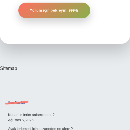
Sitemap
Sidebar
Son Yazılar
Kur’an’ın terim anlamı nedir ?
Ağustos 6, 2026
Ayak terlemesi için eczaneden ne alınır ?