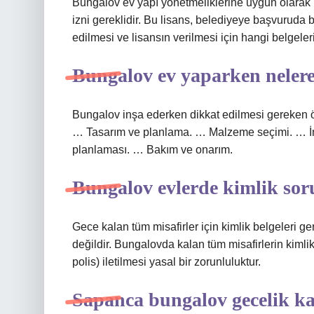
Bungalov ev yapı yönetmeliklerine uygun olarak in
izni gereklidir. Bu lisans, belediyeye başvuruda b
edilmesi ve lisansın verilmesi için hangi belgeler
Bungalov ev yaparken nelere
Bungalov inşa ederken dikkat edilmesi gereken ön
… Tasarım ve planlama. … Malzeme seçimi. … İnşa
planlaması. … Bakım ve onarım.
Bungalov evlerde kimlik so
Gece kalan tüm misafirler için kimlik belgeleri gere
değildir. Bungalovda kalan tüm misafirlerin kimli
polis) iletilmesi yasal bir zorunluluktur.
Sapanca bungalov gecelik k