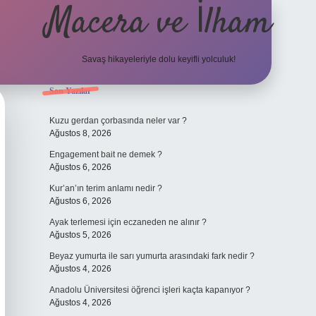
Macera ve İlham
Savaş hikayeleriyle dolu keyifli yolculuk!
Sidebar
Son Yazılar
ilbet giriş
b
Kuzu gerdan çorbasında neler var ?
Ağustos 8, 2026
Engagement bait ne demek ?
Ağustos 6, 2026
Kur’an’ın terim anlamı nedir ?
Ağustos 6, 2026
Ayak terlemesi için eczaneden ne alınır ?
Ağustos 5, 2026
Beyaz yumurta ile sarı yumurta arasındaki fark nedir ?
Ağustos 4, 2026
Anadolu Üniversitesi öğrenci işleri kaçta kapanıyor ?
Ağustos 4, 2026