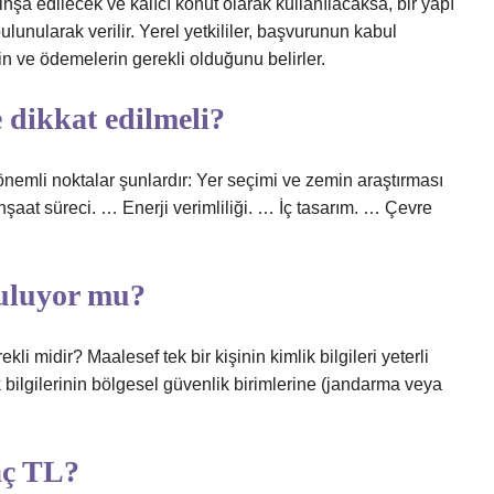
şa edilecek ve kalıcı konut olarak kullanılacaksa, bir yapı
ulunularak verilir. Yerel yetkililer, başvurunun kabul
in ve ödemelerin gerekli olduğunu belirler.
 dikkat edilmeli?
emli noktalar şunlardır: Yer seçimi ve zemin araştırması
at süreci. … Enerji verimliliği. … İç tasarım. … Çevre
ruluyor mu?
kli midir? Maalesef tek bir kişinin kimlik bilgileri yeterli
k bilgilerinin bölgesel güvenlik birimlerine (jandarma veya
aç TL?