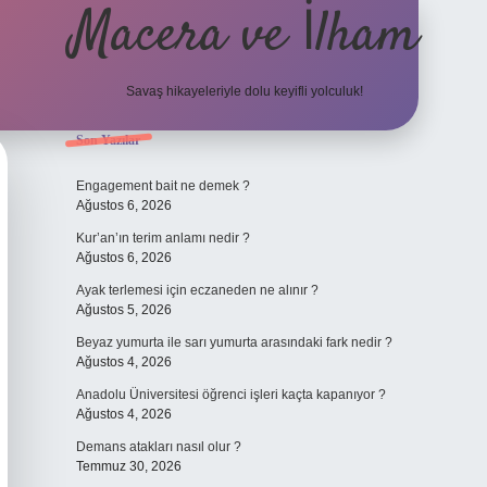
Macera ve İlham
Savaş hikayeleriyle dolu keyifli yolculuk!
Sidebar
Son Yazılar
ilbet giriş
Engagement bait ne demek ?
Ağustos 6, 2026
Kur’an’ın terim anlamı nedir ?
Ağustos 6, 2026
Ayak terlemesi için eczaneden ne alınır ?
Ağustos 5, 2026
Beyaz yumurta ile sarı yumurta arasındaki fark nedir ?
Ağustos 4, 2026
Anadolu Üniversitesi öğrenci işleri kaçta kapanıyor ?
Ağustos 4, 2026
Demans atakları nasıl olur ?
Temmuz 30, 2026