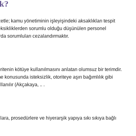
ek?
le; kamu yönetiminin işleyişindeki aksaklıkları tespit
 eksikliklerden sorumlu olduğu düşünülen personel
a sorumluları cezalandırmaktır.
itenin kötüye kullanılmasını anlatan olumsuz bir terimdir.
onusunda isteksizlik, otoriteye aşırı bağımlılık gibi
anılır (Akçakaya, .. .
allara, prosedürlere ve hiyerarşik yapıya sıkı sıkıya bağlı