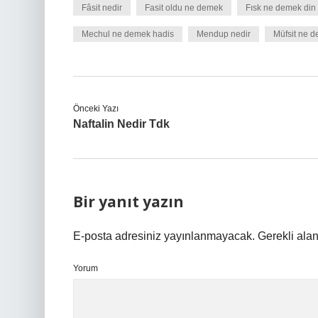
Fâsit nedir
Fasit oldu ne demek
Fısk ne demek din
Mechul ne demek hadis
Mendup nedir
Müfsit ne 
Önceki Yazı
Naftalin Nedir Tdk
Bir yanıt yazın
E-posta adresiniz yayınlanmayacak.
Gerekli ala
Yorum