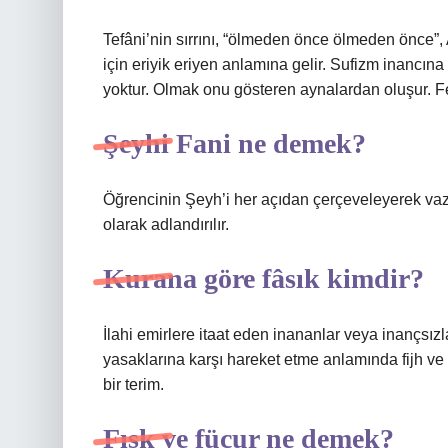
Tefâni’nin sırrını, “ölmeden önce ölmeden önce”,
için eriyik eriyen anlamına gelir. Sufizm inancına
yoktur. Olmak onu gösteren aynalardan oluşur. Fen
Şeyhi Fani ne demek?
Öğrencinin Şeyh’i her açıdan çerçeveleyerek vazg
olarak adlandırılır.
Kurana göre fâsık kimdir?
İlahi emirlere itaat eden inananlar veya inançsızl
yasaklarına karşı hareket etme anlamında fijh v
bir terim.
Fısk ve fücur ne demek?