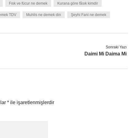
Fısk ve fücur ne demek
Kurana göre fâsık kimdir
demek TDV
Muhlis ne demek din
Şeyhi Fani ne demek
Sonraki Yazı
Daimi Mi Daima Mi
nlar
*
ile işaretlenmişlerdir