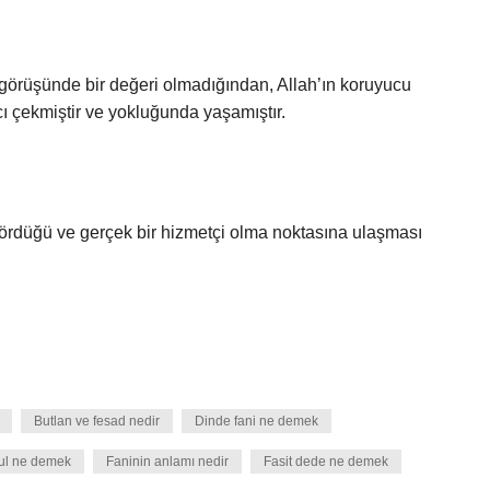
görüşünde bir değeri olmadığından, Allah’ın koruyucu
 çekmiştir ve yokluğunda yaşamıştır.
gördüğü ve gerçek bir hizmetçi olma noktasına ulaşması
Butlan ve fesad nedir
Dinde fani ne demek
kul ne demek
Faninin anlamı nedir
Fasit dede ne demek