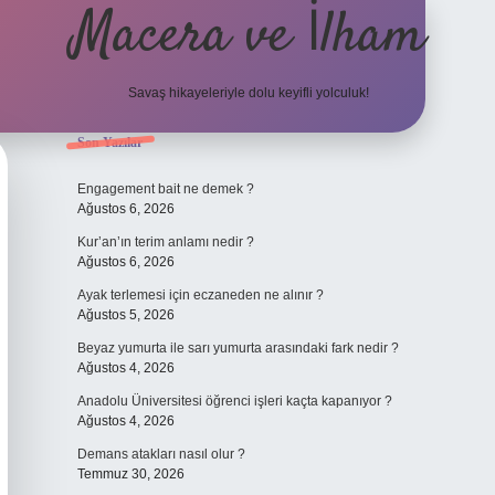
Macera ve İlham
Savaş hikayeleriyle dolu keyifli yolculuk!
Sidebar
Son Yazılar
ilbet giriş
Engagement bait ne demek ?
Ağustos 6, 2026
Kur’an’ın terim anlamı nedir ?
Ağustos 6, 2026
Ayak terlemesi için eczaneden ne alınır ?
Ağustos 5, 2026
Beyaz yumurta ile sarı yumurta arasındaki fark nedir ?
Ağustos 4, 2026
Anadolu Üniversitesi öğrenci işleri kaçta kapanıyor ?
Ağustos 4, 2026
Demans atakları nasıl olur ?
Temmuz 30, 2026