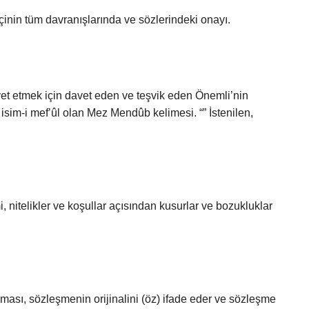
çinin tüm davranışlarında ve sözlerindeki onayı.
ayet etmek için davet eden ve teşvik eden Önemli’nin
sim-i mef’ûl olan Mez Mendûb kelimesi. “” İstenilen,
, nitelikler ve koşullar açısından kusurlar ve bozukluklar
ması, sözleşmenin orijinalini (öz) ifade eder ve sözleşme