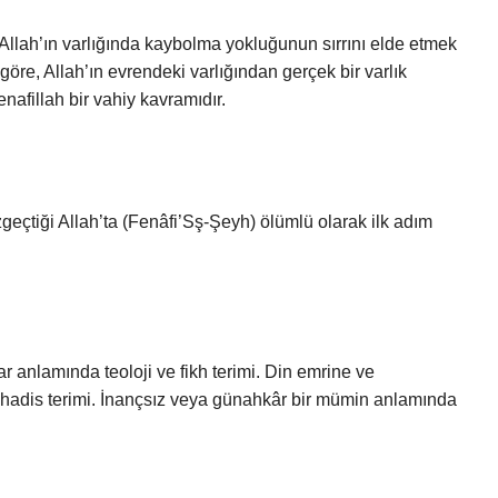
 Allah’ın varlığında kaybolma yokluğunun sırrını elde etmek
 göre, Allah’ın evrendeki varlığından gerçek bir varlık
afillah bir vahiy kavramıdır.
eçtiği Allah’ta (Fenâfi’Sş-Şeyh) ölümlü olarak ilk adım
ar anlamında teoloji ve fikh terimi. Din emrine ve
e hadis terimi. İnançsız veya günahkâr bir mümin anlamında