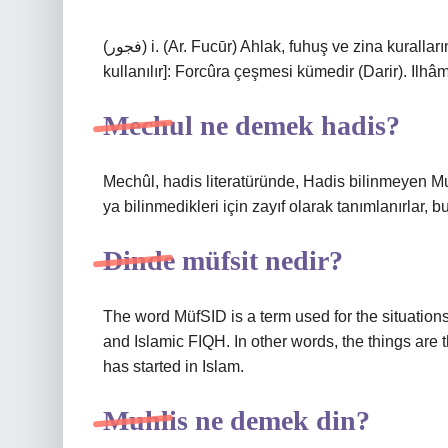
(ﻓﺠﻮﺭ) i. (Ar. Fucūr) Ahlak, fuhuş ve zina kurallarına aykırı yaşam [kuyu ve kargaşa kelimeleriyle daha fazla
kullanılır]: Forcûra çeşmesi kümedir (Darir). Ilh
Mechul ne demek hadis?
Mechûl, hadis literatüründe, Hadis bilinmeyen Mu
ya bilinmedikleri için zayıf olarak tanımlanırlar,
Dinde müfsit nedir?
The word MüfSID is a term used for the situations
and Islamic FIQH. In other words, the things are t
has started in Islam.
Muhlis ne demek din?