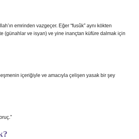
Allah’ın emrinden vazgeçer. Eğer “fusûk” aynı kökten
’te (günahlar ve isyan) ve yine inançtan küfüre dalmak için
leşmenin içeriğiyle ve amacıyla çelişen yasak bir şey
oruç.”
k?